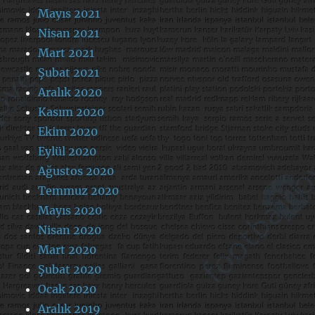
Mayıs 2021
Nisan 2021
Mart 2021
Şubat 2021
Aralık 2020
Kasım 2020
Ekim 2020
Eylül 2020
Ağustos 2020
Temmuz 2020
Mayıs 2020
Nisan 2020
Mart 2020
Şubat 2020
Ocak 2020
Aralık 2019