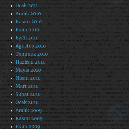
Ocak 2011
Aralık 2010
Kasım 2010
Ekim 2010
Eylül 2010
Ağustos 2010
Temmuz 2010
Haziran 2010
Mayıs 2010
Nisan 2010
Mart 2010
Şubat 2010
Ocak 2010
Aralık 2009
Kasım 2009
Ekim 2009