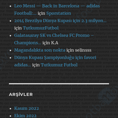
Leo Messi — Back in Barcelona — adidas
Football:…
için
Sporstation
2014 Brezilya Dünya Kupası için 2.3 milyon…
için
TutkumuzFutbol
Galatasaray SK vs Chelsea FC Promo –
Champions…
için
K.A
Magandalıkta son nokta
için
selinsss
Dünya Kupası Şampiyonluğu için favori
adidas…
için
Tutkumuz Futbol
ARŞIVLER
Kasım 2022
Ekim 2022