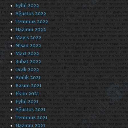
Eylül 2022
Ağustos 2022
Temmuz 2022
Haziran 2022
Mayıs 2022
Nisan 2022
Mart 2022
Şubat 2022
Ocak 2022
Aralık 2021
Kasım 2021
Ekim 2021
Eylül 2021
Ağustos 2021
Temmuz 2021
Haziran 2021