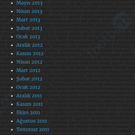
Mayıs 2013
Nisan 2013
Mart 2013
Şubat 2013
Ocak 2013
Aralık 2012
Kasım 2012
Nisan 2012
Mart 2012
Şubat 2012
Ocak 2012
Aralık 2011
Kasım 2011
Ekim 2011
Ağustos 2011
Temmuz 2011