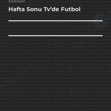
SONRAKI
Hafta Sonu Tv’de Futbol
Sonraki
yazı: