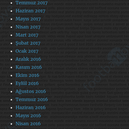
Temmuz 2017
Haziran 2017
Mayıs 2017
Nisan 2017
Mart 2017
Şubat 2017
Ocak 2017
Aralık 2016
Kasım 2016
Ekim 2016
Eylül 2016
Ağustos 2016
Temmuz 2016
Haziran 2016
Mayıs 2016
Nisan 2016