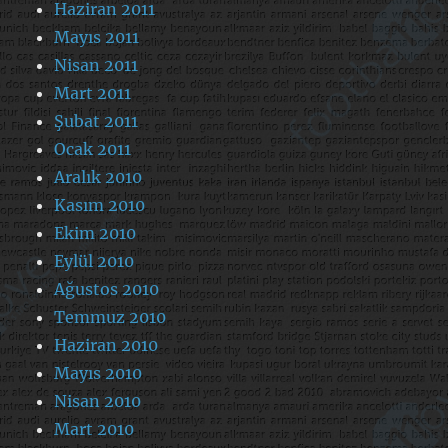
Haziran 2011
Mayıs 2011
Nisan 2011
Mart 2011
Şubat 2011
Ocak 2011
Aralık 2010
Kasım 2010
Ekim 2010
Eylül 2010
Ağustos 2010
Temmuz 2010
Haziran 2010
Mayıs 2010
Nisan 2010
Mart 2010