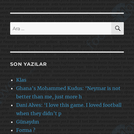
AR
Ara:
SON YAZILAR
Klas
Ghana’s Mohammed Kudus: ‘Neymar is not
better than me, just more h
Dani Alves: ‘I love this game. I loved football
when they didn’t p
Günaydın
Forma ?