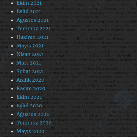
Ekim 2021
Eylül 2021
Ağustos 2021
Temmuz 2021
Haziran 2021
Mayıs 2021
Nisan 2021
Mart 2021
Şubat 2021
Aralık 2020
Kasım 2020
Ekim 2020
Eylül 2020
Ağustos 2020
Temmuz 2020
Mayıs 2020