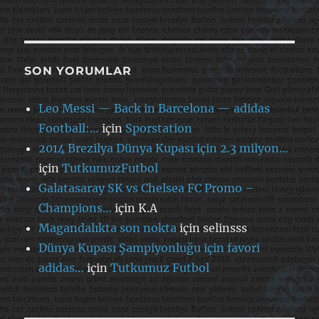
SON YORUMLAR
Leo Messi — Back in Barcelona — adidas
Football:…
için
Sporstation
2014 Brezilya Dünya Kupası için 2.3 milyon…
için
TutkumuzFutbol
Galatasaray SK vs Chelsea FC Promo –
Champions…
için
K.A
Magandalıkta son nokta
için
selinsss
Dünya Kupası Şampiyonluğu için favori
adidas…
için
Tutkumuz Futbol