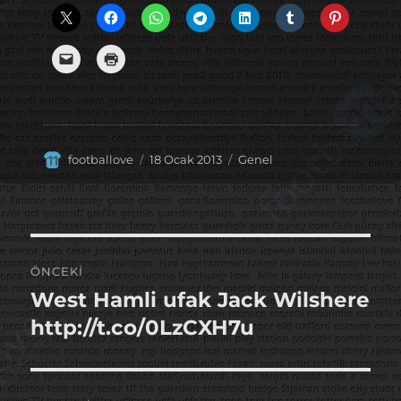
Yazar
Yayın
Kategoriler
footballove
18 Ocak 2013
Genel
tarihi
Yazı
ÖNCEKI
gezinmesi
West Hamli ufak Jack Wilshere
Önceki
yazı:
http://t.co/0LzCXH7u