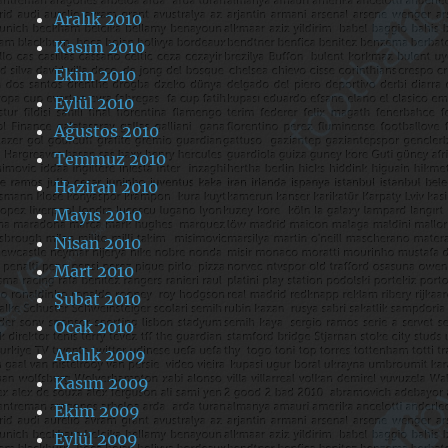
Aralık 2010
Kasım 2010
Ekim 2010
Eylül 2010
Ağustos 2010
Temmuz 2010
Haziran 2010
Mayıs 2010
Nisan 2010
Mart 2010
Şubat 2010
Ocak 2010
Aralık 2009
Kasım 2009
Ekim 2009
Eylül 2009