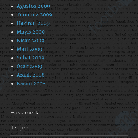
Ağustos 2009
Temmuz 2009
Haziran 2009
Mayıs 2009
Nisan 2009
Mart 2009
Şubat 2009
Ocak 2009
Aralık 2008
Kasım 2008
Hakkımızda
İletişim