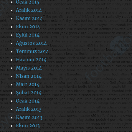
Ocak 2015
Aralık 2014
Kasım 2014
Ekim 2014
Eylül 2014
Ağustos 2014
Temmuz 2014
Haziran 2014
Mayıs 2014
Nisan 2014
Mart 2014
Şubat 2014
Ocak 2014
Aralık 2013
Kasım 2013
Ekim 2013