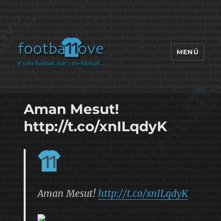
MENÜ
footbaLLove
Aman Mesut!
http://t.co/xnILqdyK
Aman Mesut!
http://t.co/xnILqdyK