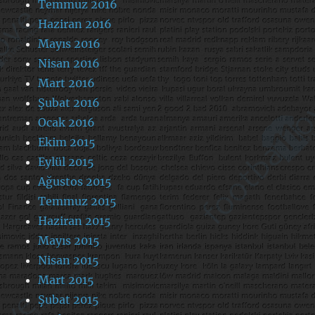
Temmuz 2016
Haziran 2016
Mayıs 2016
Nisan 2016
Mart 2016
Şubat 2016
Ocak 2016
Ekim 2015
Eylül 2015
Ağustos 2015
Temmuz 2015
Haziran 2015
Mayıs 2015
Nisan 2015
Mart 2015
Şubat 2015