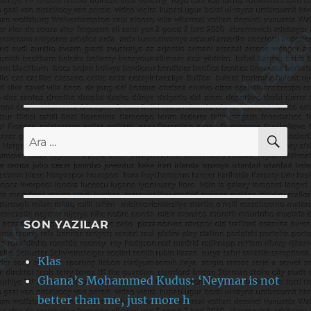
AR
Ara:
SON YAZILAR
Klas
Ghana’s Mohammed Kudus: ‘Neymar is not
better than me, just more h