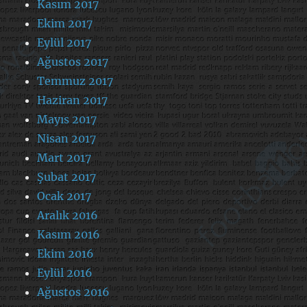
Kasım 2017
Ekim 2017
Eylül 2017
Ağustos 2017
Temmuz 2017
Haziran 2017
Mayıs 2017
Nisan 2017
Mart 2017
Şubat 2017
Ocak 2017
Aralık 2016
Kasım 2016
Ekim 2016
Eylül 2016
Ağustos 2016