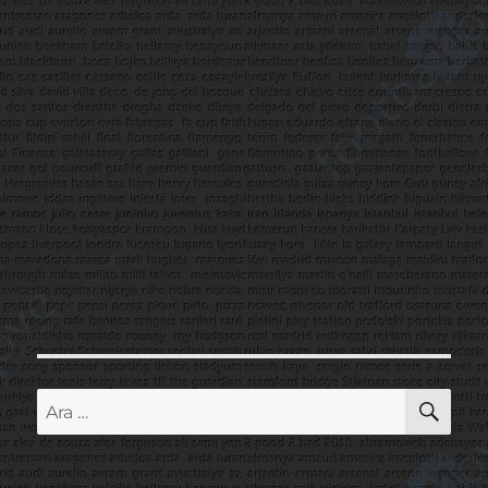
AR
Ara: