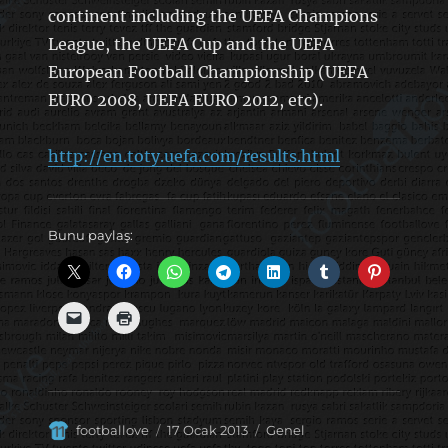
continent including the UEFA Champions
League, the UEFA Cup and the UEFA
European Football Championship (UEFA
EURO 2008, UEFA EURO 2012, etc).
http://en.toty.uefa.com/results.html
Bunu paylaş:
Yazar
Yayın
Kategoriler
footballove
17 Ocak 2013
Genel