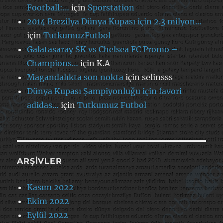
Football:…
için
Sporstation
2014 Brezilya Dünya Kupası için 2.3 milyon…
için
TutkumuzFutbol
Galatasaray SK vs Chelsea FC Promo –
Champions…
için
K.A
Magandalıkta son nokta
için
selinsss
Dünya Kupası Şampiyonluğu için favori
adidas…
için
Tutkumuz Futbol
ARŞIVLER
Kasım 2022
Ekim 2022
Eylül 2022