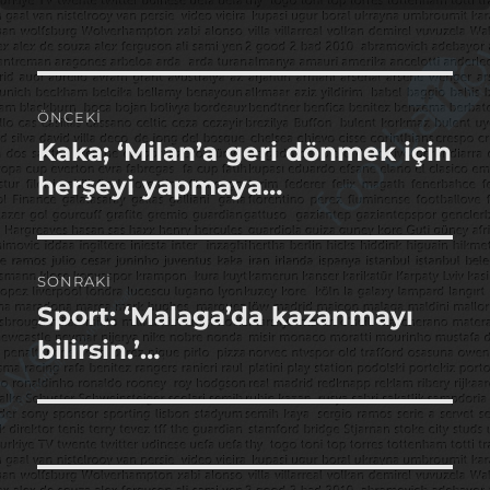
tarihi
Yazı
ÖNCEKI
gezinmesi
Kaka; ‘Milan’a geri dönmek için
Önceki
yazı:
herşeyi yapmaya…
SONRAKI
Sport: ‘Malaga’da kazanmayı
Sonraki
yazı:
bilirsin.’…