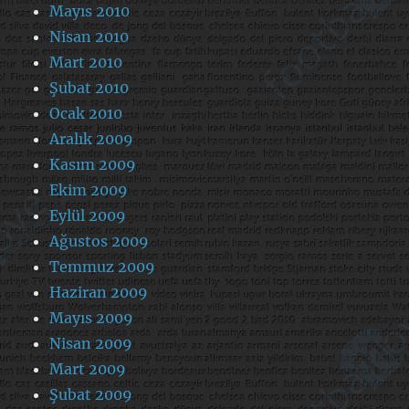
Mayıs 2010
Nisan 2010
Mart 2010
Şubat 2010
Ocak 2010
Aralık 2009
Kasım 2009
Ekim 2009
Eylül 2009
Ağustos 2009
Temmuz 2009
Haziran 2009
Mayıs 2009
Nisan 2009
Mart 2009
Şubat 2009