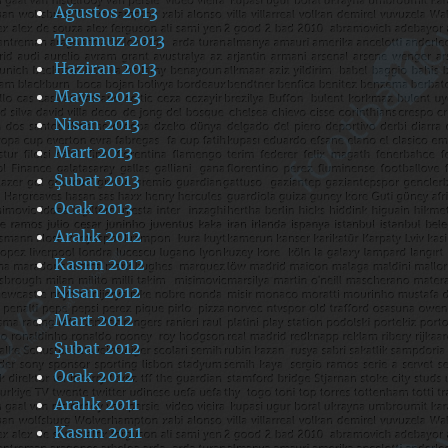
Ağustos 2013
Temmuz 2013
Haziran 2013
Mayıs 2013
Nisan 2013
Mart 2013
Şubat 2013
Ocak 2013
Aralık 2012
Kasım 2012
Nisan 2012
Mart 2012
Şubat 2012
Ocak 2012
Aralık 2011
Kasım 2011