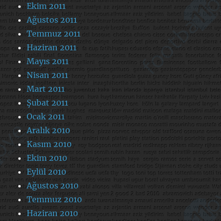
Ekim 2011
Ağustos 2011
Temmuz 2011
Haziran 2011
Mayıs 2011
Nisan 2011
Mart 2011
Şubat 2011
Ocak 2011
Aralık 2010
Kasım 2010
Ekim 2010
Eylül 2010
Ağustos 2010
Temmuz 2010
Haziran 2010