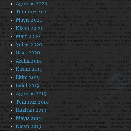
Ağustos 2020
Temmuz 2020
Mayıs 2020
Nisan 2020
Mart 2020
Şubat 2020
Ocak 2020
Aralık 2019
Kasım 2019
Ekim 2019
Eylül 2019
Ağustos 2019
Temmuz 2019
Haziran 2019
Mayıs 2019
Nisan 2019