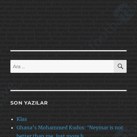
AR
Ara:
SON YAZILAR
Klas
Ghana’s Mohammed Kudus: ‘Neymar is not
better than me, just more h