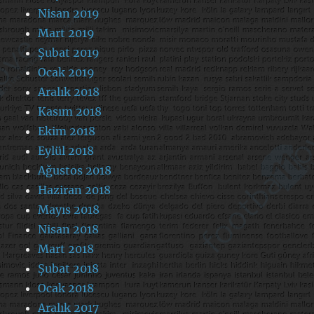
Nisan 2019
Mart 2019
Şubat 2019
Ocak 2019
Aralık 2018
Kasım 2018
Ekim 2018
Eylül 2018
Ağustos 2018
Haziran 2018
Mayıs 2018
Nisan 2018
Mart 2018
Şubat 2018
Ocak 2018
Aralık 2017