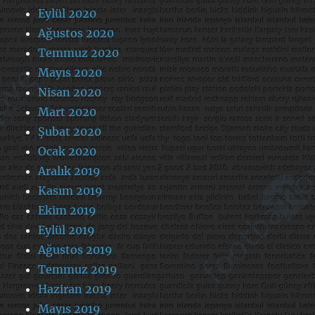
Eylül 2020
Ağustos 2020
Temmuz 2020
Mayıs 2020
Nisan 2020
Mart 2020
Şubat 2020
Ocak 2020
Aralık 2019
Kasım 2019
Ekim 2019
Eylül 2019
Ağustos 2019
Temmuz 2019
Haziran 2019
Mayıs 2019