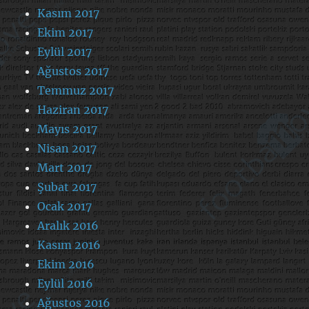
Kasım 2017
Ekim 2017
Eylül 2017
Ağustos 2017
Temmuz 2017
Haziran 2017
Mayıs 2017
Nisan 2017
Mart 2017
Şubat 2017
Ocak 2017
Aralık 2016
Kasım 2016
Ekim 2016
Eylül 2016
Ağustos 2016