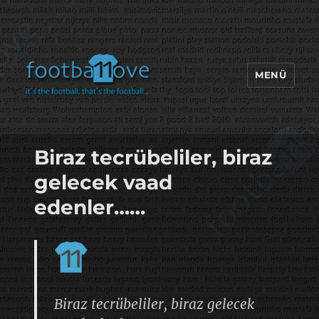
MENÜ
footbaLLove
Biraz tecrübeliler, biraz
gelecek vaad
edenler……
Biraz tecrübeliler, biraz gelecek