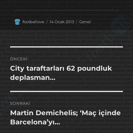
Yazar
Yayın
Kategoriler
footballove
14 Ocak 2013
Genel
tarihi
Yazı
ÖNCEKI
gezinmesi
City taraftarları 62 poundluk
Önceki
yazı:
deplasman…
SONRAKI
Martin Demichelis; ‘Maç içinde
Sonraki
yazı:
Barcelona’yı…