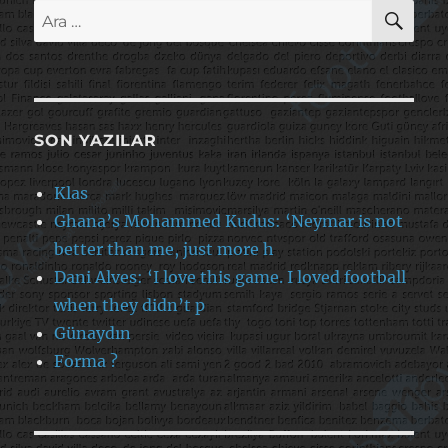
AR
Ara:
SON YAZILAR
Klas
Ghana’s Mohammed Kudus: ‘Neymar is not
better than me, just more h
Dani Alves: ‘I love this game. I loved football
when they didn’t p
Günaydın
Forma ?