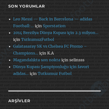
SON YORUMLAR
Leo Messi — Back in Barcelona — adidas
Football:…
için
Sporstation
2014 Brezilya Dünya Kupası için 2.3 milyon…
için
TutkumuzFutbol
Galatasaray SK vs Chelsea FC Promo –
Champions…
için
K.A
Magandalıkta son nokta
için
selinsss
Dünya Kupası Şampiyonluğu için favori
adidas…
için
Tutkumuz Futbol
ARŞIVLER