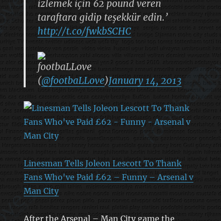
izlemek için 62 pound veren
taraftara gidip teşekkür edin.’
http://t.co/fwkbSCHC
footbaLLove
(
@footbaLLove
)
January 14, 2013
Linesman Tells Joleon Lescott To Thank
Fans Who've Paid £62 – Funny – Arsenal v
Man City
After the Arsenal – Man City game the