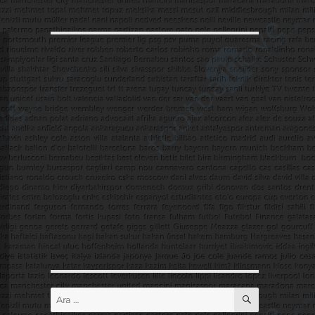
ARA
Ara: