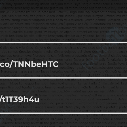
t.co/TNNbeHTC
o/t1T39h4u