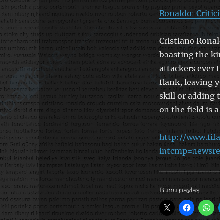
Ronaldo: Critici
Cristiano Ronal
boasting the ki
attackers ever 
flank, leaving 
skill or adding
on the field is 
http://www.fif
intcmp=newsr
Bunu paylaş: