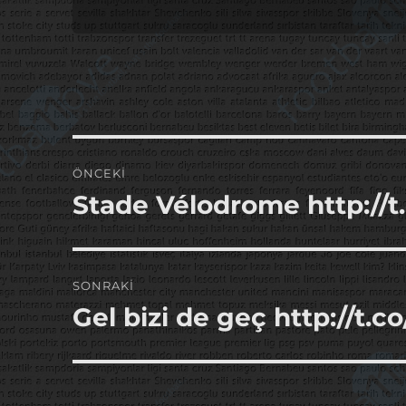
Yazı
ÖNCEKI
gezinmesi
Stade Vélodrome http://
Önceki
yazı:
SONRAKI
Gel bizi de geç http://t.c
Sonraki
yazı: