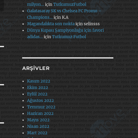
milyon…
için
TutkumuzFutbol
Galatasaray SK vs Chelsea FC Promo –
Champions…
için
K.A
Magandalıkta son nokta
için
selinsss
Dünya Kupası Şampiyonluğu için favori
adidas…
için
Tutkumuz Futbol
ARŞIVLER
Kasım 2022
Ekim 2022
Eylül 2022
Ağustos 2022
Temmuz 2022
Haziran 2022
Mayıs 2022
Nisan 2022
Mart 2022