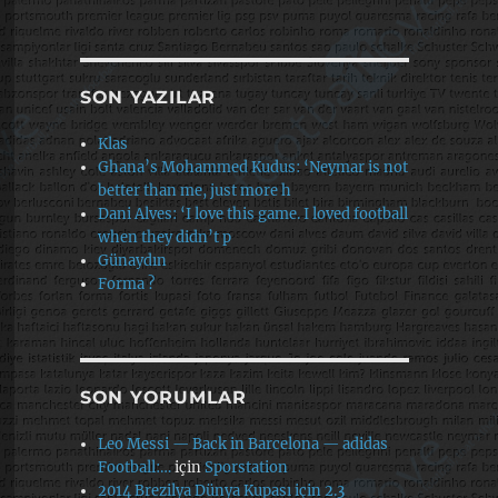
SON YAZILAR
Klas
Ghana’s Mohammed Kudus: ‘Neymar is not
better than me, just more h
Dani Alves: ‘I love this game. I loved football
when they didn’t p
Günaydın
Forma ?
SON YORUMLAR
Leo Messi — Back in Barcelona — adidas
Football:…
için
Sporstation
2014 Brezilya Dünya Kupası için 2.3