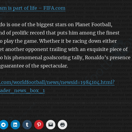
sm is part of life – FIFA.com
do is one of the biggest stars on Planet Football,
nd of prolific record that puts him among the finest
to play the game. Whether it be racing down either
yet another opponent trailing with an exquisite piece of
 to his phenomenal goalscoring tally, Ronaldo’s presence
a guarantee of the spectacular.
a.com/worldfootball/news/newsid=1984104.html?
eader_news_box_1