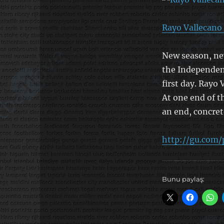
Rayo Vallecano
New season, ne
the Independent
first day. Rayo
At one end of th
an end, concret
http://gu.com/
Bunu paylaş: