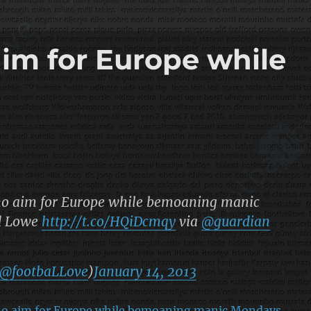
im for Europe while
no aim for Europe while bemoaning manic
d Lowe
http://t.co/HQiDcmqy
via
@guardian
@footbaLLove
)
January 14, 2013