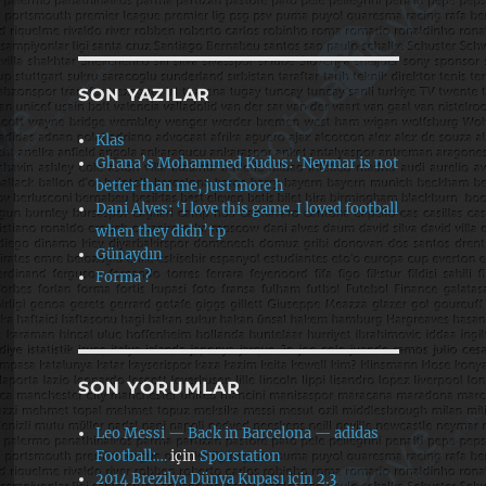
SON YAZILAR
Klas
Ghana’s Mohammed Kudus: ‘Neymar is not
better than me, just more h
Dani Alves: ‘I love this game. I loved football
when they didn’t p
Günaydın
Forma ?
SON YORUMLAR
Leo Messi — Back in Barcelona — adidas
Football:…
için
Sporstation
2014 Brezilya Dünya Kupası için 2.3