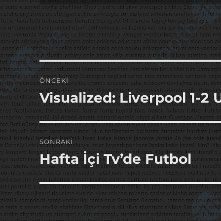
Yazı
ÖNCEKI
gezinmesi
Visualized: Liverpool 1-2
Önceki
yazı:
SONRAKI
Hafta İçi Tv’de Futbol
Sonraki
yazı: