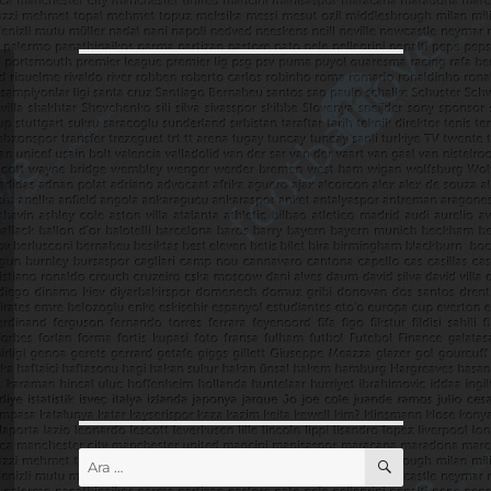
ARA
Ara: