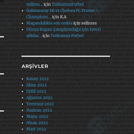
milyon…
için
TutkumuzFutbol
Galatasaray SK vs Chelsea FC Promo –
Champions…
için
K.A
Magandalıkta son nokta
için
selinsss
Dünya Kupası Şampiyonluğu için favori
adidas…
için
Tutkumuz Futbol
ARŞIVLER
Kasım 2022
Ekim 2022
Eylül 2022
Ağustos 2022
Temmuz 2022
Haziran 2022
Mayıs 2022
Nisan 2022
Mart 2022