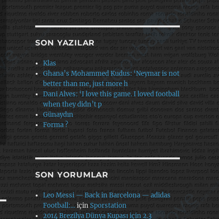
SON YAZILAR
Klas
Ghana’s Mohammed Kudus: ‘Neymar is not
better than me, just more h
Dani Alves: ‘I love this game. I loved football
when they didn’t p
Günaydın
Forma ?
SON YORUMLAR
Leo Messi — Back in Barcelona — adidas
Football:…
için
Sporstation
2014 Brezilya Dünya Kupası için 2.3