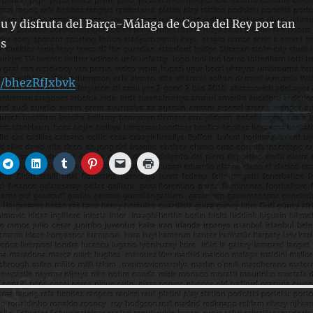
 y disfruta del Barça-Málaga de Copa del Rey por tan
os
e/bhezRfJxbvk