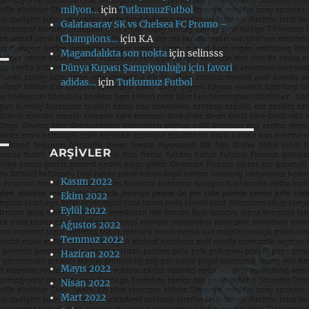
milyon…
için
TutkumuzFutbol
Galatasaray SK vs Chelsea FC Promo –
Champions…
için
K.A
Magandalıkta son nokta
için
selinsss
Dünya Kupası Şampiyonluğu için favori
adidas…
için
Tutkumuz Futbol
ARŞIVLER
Kasım 2022
Ekim 2022
Eylül 2022
Ağustos 2022
Temmuz 2022
Haziran 2022
Mayıs 2022
Nisan 2022
Mart 2022