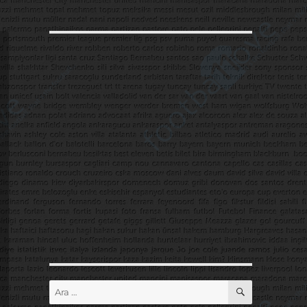
ARA
Ara: