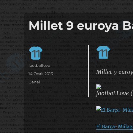
it's the football, that's the football…
footbaLLove
Millet 9 euroya B
Yazar
footballove
Millet 9 euro
Yayın
14 Ocak 2013
tarihi
Kategoriler
Genel
footbaLLove (
El Barça-Málag