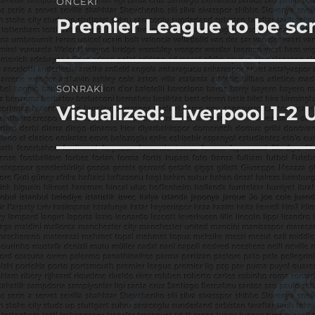
ÖNCEKI
gezinmesi
Premier League to be scr
Önceki
yazı:
SONRAKI
Visualized: Liverpool 1-2
Sonraki
yazı: