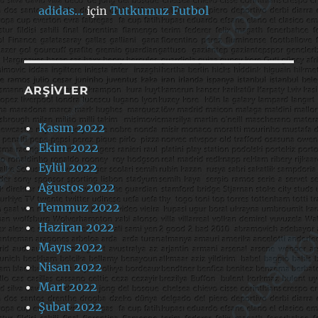
adidas…
için
Tutkumuz Futbol
ARŞIVLER
Kasım 2022
Ekim 2022
Eylül 2022
Ağustos 2022
Temmuz 2022
Haziran 2022
Mayıs 2022
Nisan 2022
Mart 2022
Şubat 2022