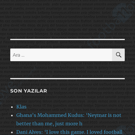
AR
Ara:
SON YAZILAR
Klas
Ghana’s Mohammed Kudus: ‘Neymar is not
better than me, just more h
Dani Alves: ‘I love this game. I loved football