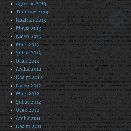
Ağustos 2013
Temmuz 2013
Haziran 2013
Mayıs 2013
Nisan 2013
Mart 2013
Şubat 2013
Ocak 2013
Aralık 2012
Kasım 2012
Nisan 2012
Mart 2012
Şubat 2012
Ocak 2012
Aralık 2011
Kasım 2011