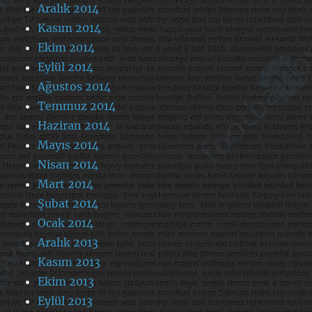
Aralık 2014
Kasım 2014
Ekim 2014
Eylül 2014
Ağustos 2014
Temmuz 2014
Haziran 2014
Mayıs 2014
Nisan 2014
Mart 2014
Şubat 2014
Ocak 2014
Aralık 2013
Kasım 2013
Ekim 2013
Eylül 2013