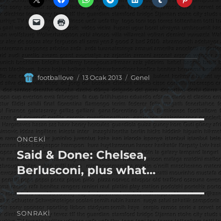
Yazar
Yayın
Kategoriler
footballove
13 Ocak 2013
Genel
tarihi
Yazı
ÖNCEKI
gezinmesi
Said & Done: Chelsea,
Önceki
yazı:
Berlusconi, plus what…
SONRAKI