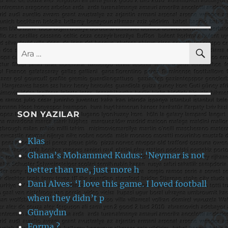
AR
Ara:
SON YAZILAR
Klas
Ghana’s Mohammed Kudus: ‘Neymar is not
better than me, just more h
Dani Alves: ‘I love this game. I loved football
when they didn’t p
Günaydın
Forma ?