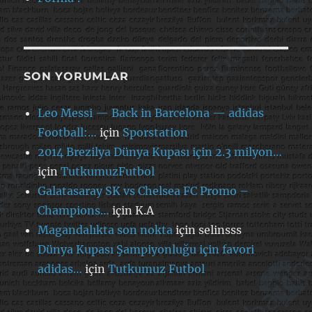
SON YORUMLAR
Leo Messi — Back in Barcelona — adidas
Football:…
için
Sporstation
2014 Brezilya Dünya Kupası için 2.3 milyon…
için
TutkumuzFutbol
Galatasaray SK vs Chelsea FC Promo –
Champions…
için
K.A
Magandalıkta son nokta
için
selinsss
Dünya Kupası Şampiyonluğu için favori
adidas…
için
Tutkumuz Futbol