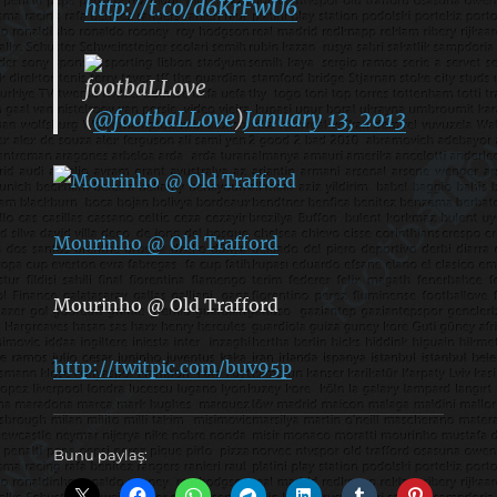
http://t.co/d6KrFwU6
footbaLLove
(
@footbaLLove
)
January 13, 2013
Mourinho @ Old Trafford
Mourinho @ Old Trafford
http://twitpic.com/buv95p
Bunu paylaş: