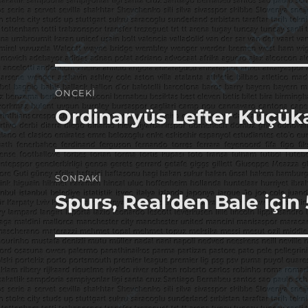
Yazı
ÖNCEKI
gezinmesi
Ordinaryüs Lefter Küçü
Önceki
yazı:
SONRAKI
Spurs, Real’den Bale içi
Sonraki
yazı: