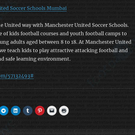
ted Soccer Schools Mumbai
he United way with Manchester United Soccer Schools.
e of kids football courses and youth football camps to
ung adults aged between 8 to 18. At Manchester United
we teach kids to play attractive attacking football and
nd safe learning environment.
com/57132493#