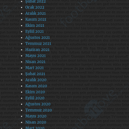
Şubat 2022
Ocak 2022
Aralık 2021
Kasım 2021
Ekim 2021
Eylül 2021
Ağustos 2021
Temmuz 2021
Haziran 2021
Mayıs 2021
Nisan 2021
Mart 2021
Şubat 2021
Aralık 2020
Kasım 2020
Ekim 2020
Eylül 2020
Ağustos 2020
Temmuz 2020
Mayıs 2020
Nisan 2020
Mart 2020