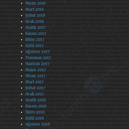
Nisan 2018
Mart 2018
Şubat 2018
Ocak 2018
Aralık 2017
Kasım 2017
Ekim 2017
Eylül 2017
Ağustos 2017
Temmuz 2017
Haziran 2017
Mayıs 2017
Nisan 2017
Mart 2017
Şubat 2017
Ocak 2017
Aralık 2016
Kasım 2016
Ekim 2016
Eylül 2016
Ağustos 2016