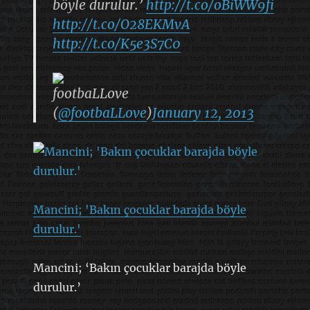
böyle durulur.’
http://t.co/oBiWW9fi
http://t.co/O28EKMvA
http://t.co/K5e3S7C0
footbaLLove
(
@footbaLLove
)
January 12, 2013
Mancini; 'Bakın çocuklar barajda böyle
durulur.'
Mancini; ‘Bakın çocuklar barajda böyle
durulur.’