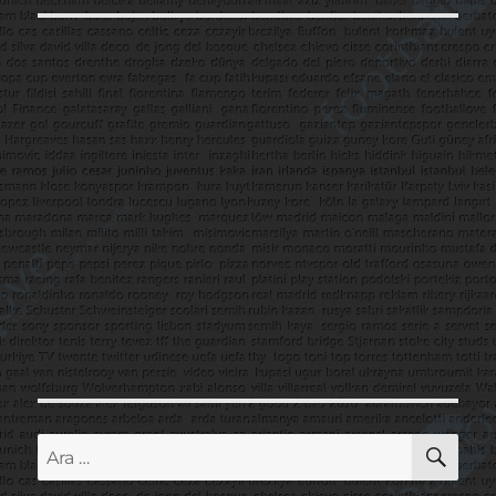
AR
Ara: