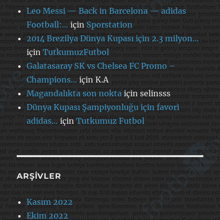
Leo Messi — Back in Barcelona — adidas
Football:…
için
Sporstation
2014 Brezilya Dünya Kupası için 2.3 milyon…
için
TutkumuzFutbol
Galatasaray SK vs Chelsea FC Promo –
Champions…
için
K.A
Magandalıkta son nokta
için
selinsss
Dünya Kupası Şampiyonluğu için favori
adidas…
için
Tutkumuz Futbol
ARŞIVLER
Kasım 2022
Ekim 2022