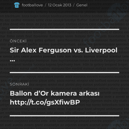
Yazar
Yayın
Kategoriler
footballove
12 Ocak 2013
Genel
tarihi
Yazı
ÖNCEKI
gezinmesi
Sir Alex Ferguson vs. Liverpool
Önceki
yazı:
…
SONRAKI
Ballon d’Or kamera arkası
Sonraki
yazı:
http://t.co/gsXfiwBP