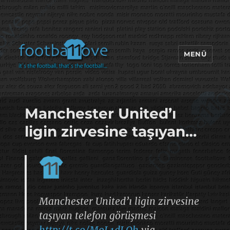
MENÜ
footbaLLove
Manchester United’ı
ligin zirvesine taşıyan…
Manchester United’ı ligin zirvesine
taşıyan telefon görüşmesi
http://t.co/MoL1dLQh
via