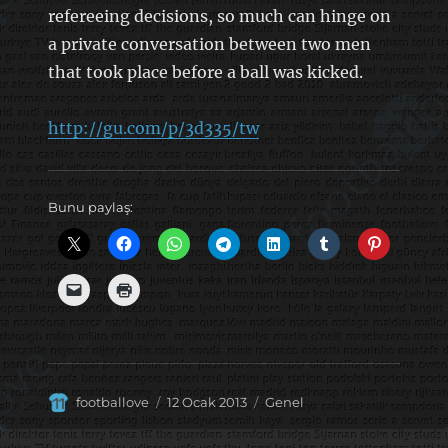
refereeing decisions, so much can hinge on
a private conversation between two men
that took place before a ball was kicked.
http://gu.com/p/3d335/tw
Bunu paylaş:
Yazar
Yayın
Kategoriler
footballove
12 Ocak 2013
Genel
tarihi