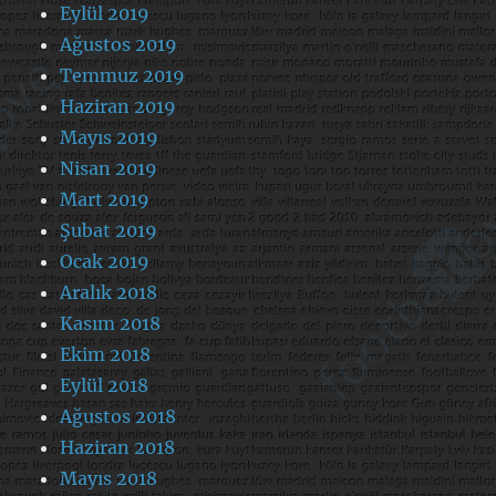
Eylül 2019
Ağustos 2019
Temmuz 2019
Haziran 2019
Mayıs 2019
Nisan 2019
Mart 2019
Şubat 2019
Ocak 2019
Aralık 2018
Kasım 2018
Ekim 2018
Eylül 2018
Ağustos 2018
Haziran 2018
Mayıs 2018