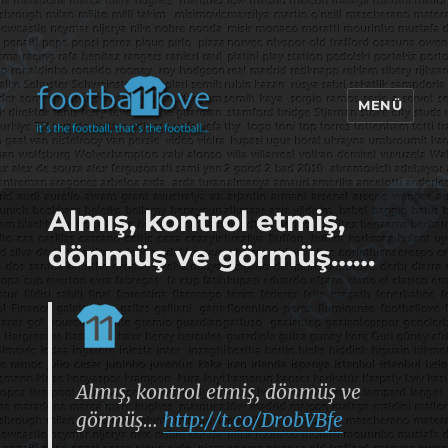
MENÜ
footbaLLove
Almış, kontrol etmiş,
dönmüş ve görmüş……
Almış, kontrol etmiş, dönmüş ve
görmüş…
http://t.co/DrobVBfe