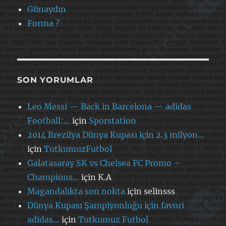
Günaydın
Forma ?
SON YORUMLAR
Leo Messi — Back in Barcelona — adidas
Football:…
için
Sporstation
2014 Brezilya Dünya Kupası için 2.3 milyon…
için
TutkumuzFutbol
Galatasaray SK vs Chelsea FC Promo –
Champions…
için
K.A
Magandalıkta son nokta
için
selinsss
Dünya Kupası Şampiyonluğu için favori
adidas…
için
Tutkumuz Futbol