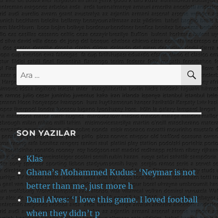
AR
Ara:
SON YAZILAR
Klas
Ghana’s Mohammed Kudus: ‘Neymar is not
better than me, just more h
Dani Alves: ‘I love this game. I loved football
when they didn’t p