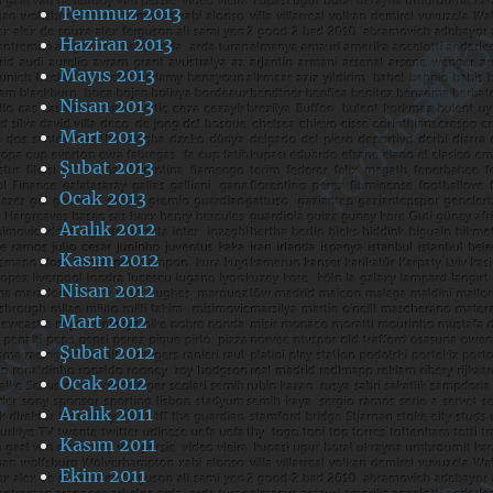
Temmuz 2013
Haziran 2013
Mayıs 2013
Nisan 2013
Mart 2013
Şubat 2013
Ocak 2013
Aralık 2012
Kasım 2012
Nisan 2012
Mart 2012
Şubat 2012
Ocak 2012
Aralık 2011
Kasım 2011
Ekim 2011