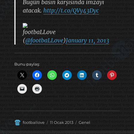
Bugün basın karşısında imzayı
atacak.
http://t.co/QVy43Dyc
footbaLLove
(
@footbaLLove
)
January 11, 2013
Bunu paylaş:
Yazar
Yayın
Kategoriler
footballove
11 Ocak 2013
Genel
tarihi