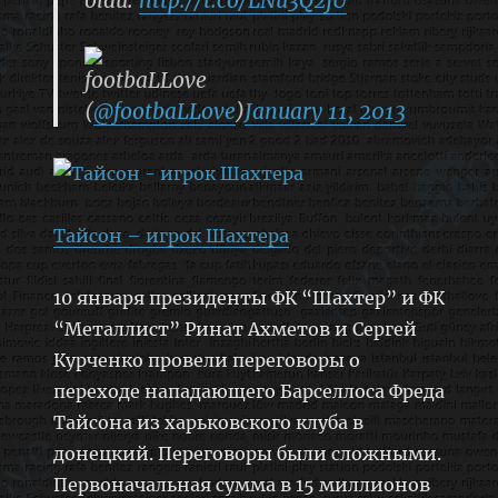
footbaLLove
(
@footbaLLove
)
January 11, 2013
Тайсон – игрок Шахтера
10 января президенты ФК “Шахтер” и ФК
“Металлист” Ринат Ахметов и Сергей
Курченко провели переговоры о
переходе нападающего Барселлоса Фреда
Тайсона из харьковского клуба в
донецкий. Переговоры были сложными.
Первоначальная сумма в 15 миллионов