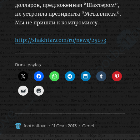
долларов, предложенная “Шахтером”,
не устроила президента “Металлиста”.
Мы не пришли к компромиссу.
http://shakhtar.com/ru/news/25073
Bunu paylaş:
Yazar
Yayın
Kategoriler
footballove
11 Ocak 2013
Genel
tarihi