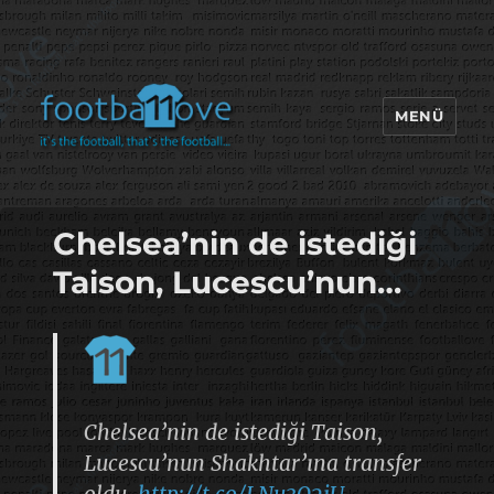
MENÜ
footbaLLove
Chelsea’nin de istediği
Taison, Lucescu’nun…
Chelsea’nin de istediği Taison,
Lucescu’nun Shakhtar’ına transfer
oldu.
http://t.co/LNu3Q2jU