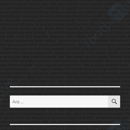
AR
Ara: