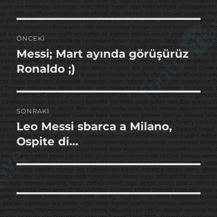
Yazı
ÖNCEKI
gezinmesi
Messi; Mart ayında görüşürüz
Önceki
yazı:
Ronaldo ;)
SONRAKI
Leo Messi sbarca a Milano,
Sonraki
yazı:
Ospite di…