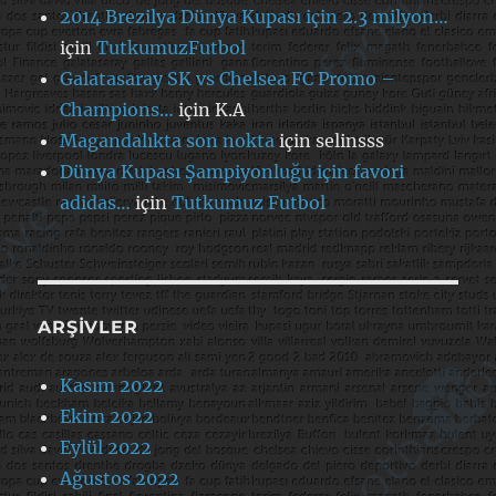
2014 Brezilya Dünya Kupası için 2.3 milyon…
için
TutkumuzFutbol
Galatasaray SK vs Chelsea FC Promo –
Champions…
için
K.A
Magandalıkta son nokta
için
selinsss
Dünya Kupası Şampiyonluğu için favori
adidas…
için
Tutkumuz Futbol
ARŞIVLER
Kasım 2022
Ekim 2022
Eylül 2022
Ağustos 2022