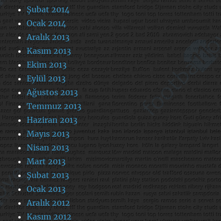
Şubat 2014
Ocak 2014
Aralık 2013
Kasım 2013
Ekim 2013
Eylül 2013
Ağustos 2013
Temmuz 2013
Haziran 2013
Mayıs 2013
Nisan 2013
Mart 2013
Şubat 2013
Ocak 2013
Aralık 2012
Kasım 2012