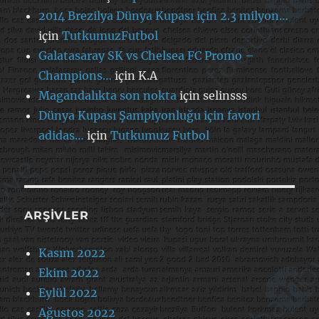
2014 Brezilya Dünya Kupası için 2.3 milyon…
için
TutkumuzFutbol
Galatasaray SK vs Chelsea FC Promo –
Champions…
için
K.A
Magandalıkta son nokta
için
selinsss
Dünya Kupası Şampiyonluğu için favori
adidas…
için
Tutkumuz Futbol
ARŞIVLER
Kasım 2022
Ekim 2022
Eylül 2022
Ağustos 2022