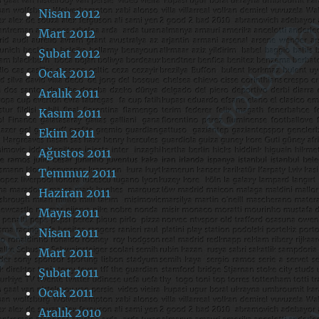
Nisan 2012
Mart 2012
Şubat 2012
Ocak 2012
Aralık 2011
Kasım 2011
Ekim 2011
Ağustos 2011
Temmuz 2011
Haziran 2011
Mayıs 2011
Nisan 2011
Mart 2011
Şubat 2011
Ocak 2011
Aralık 2010