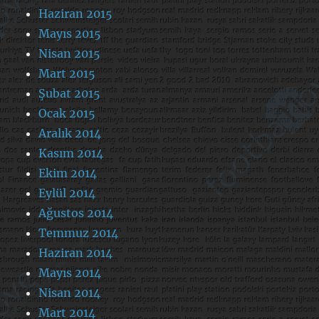
Haziran 2015
Mayıs 2015
Nisan 2015
Mart 2015
Şubat 2015
Ocak 2015
Aralık 2014
Kasım 2014
Ekim 2014
Eylül 2014
Ağustos 2014
Temmuz 2014
Haziran 2014
Mayıs 2014
Nisan 2014
Mart 2014