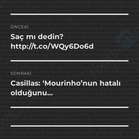
Yazı
ÖNCEKI
gezinmesi
Saç mı dedin?
Önceki
yazı:
http://t.co/WQy6Do6d
SONRAKI
Casillas: ‘Mourinho’nun hatalı
Sonraki
yazı:
olduğunu…