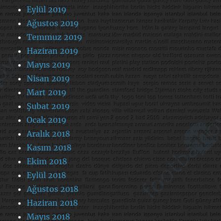
Eylül 2019
Ağustos 2019
Temmuz 2019
Haziran 2019
Mayıs 2019
Nisan 2019
Mart 2019
Şubat 2019
Ocak 2019
Aralık 2018
Kasım 2018
Ekim 2018
Eylül 2018
Ağustos 2018
Haziran 2018
Mayıs 2018