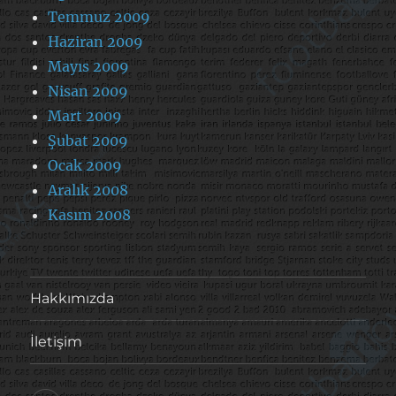
Temmuz 2009
Haziran 2009
Mayıs 2009
Nisan 2009
Mart 2009
Şubat 2009
Ocak 2009
Aralık 2008
Kasım 2008
Hakkımızda
İletişim