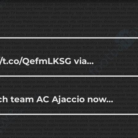
://t.co/QefmLKSG via…
ch team AC Ajaccio now…