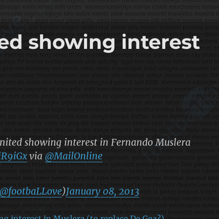
ed showing interest
ited showing interest in Fernando Muslera
OiR9iGx
via
@MailOnline
@footbaLLove
)
January 08, 2013