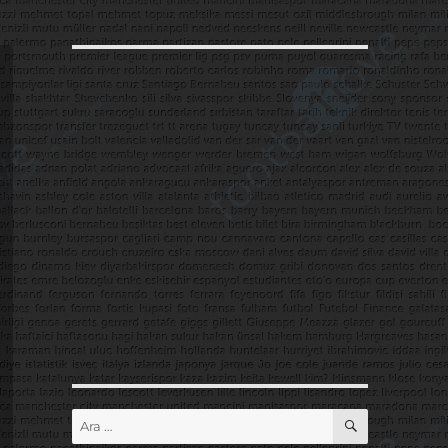
ARA
Ara: