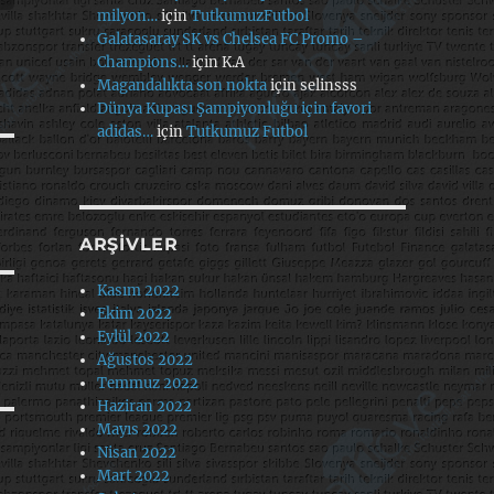
milyon…
için
TutkumuzFutbol
Galatasaray SK vs Chelsea FC Promo –
Champions…
için
K.A
Magandalıkta son nokta
için
selinsss
Dünya Kupası Şampiyonluğu için favori
adidas…
için
Tutkumuz Futbol
ARŞIVLER
Kasım 2022
Ekim 2022
Eylül 2022
Ağustos 2022
Temmuz 2022
Haziran 2022
Mayıs 2022
Nisan 2022
Mart 2022