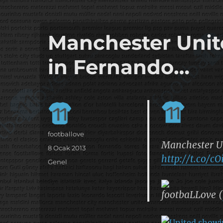
it's the football, that's the football…
footbaLLove
Manchester Unit
in Fernando…
Yazar
footballove
Manchester Un
Yayın
8 Ocak 2013
http://t.co/c
tarihi
Kategoriler
Genel
footbaLLove (