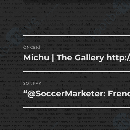
Yazı
ÖNCEKI
gezinmesi
Michu | The Gallery http
Önceki
yazı:
SONRAKI
“@SoccerMarketer: Fren
Sonraki
yazı: