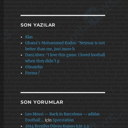
SON YAZILAR
Klas
Ghana’s Mohammed Kudus: ‘Neymar is not
better than me, just more h
Dani Alves: ‘I love this game. I loved football
when they didn’t p
Günaydın
Forma ?
SON YORUMLAR
Leo Messi — Back in Barcelona — adidas
Football:…
için
Sporstation
2014 Brezilya Dünya Kupası için 2.3