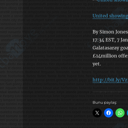
United showing 
By Simon Jones
17:34 EST, 7 Ja
Galatasaray goa
£14million offe
yet.
http://bit.ly/
Bunu paylaş: