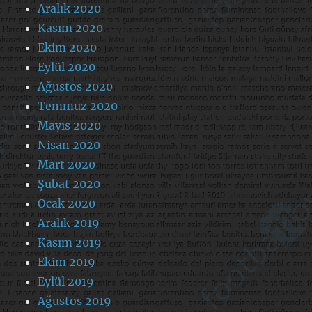
Aralık 2020
Kasım 2020
Ekim 2020
Eylül 2020
Ağustos 2020
Temmuz 2020
Mayıs 2020
Nisan 2020
Mart 2020
Şubat 2020
Ocak 2020
Aralık 2019
Kasım 2019
Ekim 2019
Eylül 2019
Ağustos 2019