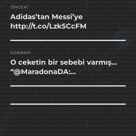
Yazı
ÖNCEKI
gezinmesi
Adidas’tan Messi’ye
Önceki
yazı:
http://t.co/Lzk5CcFM
SONRAKI
O ceketin bir sebebi varmış…
Sonraki
yazı:
“@MaradonaDA:…