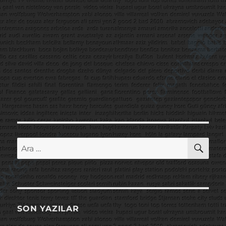
AR
Ara:
SON YAZILAR