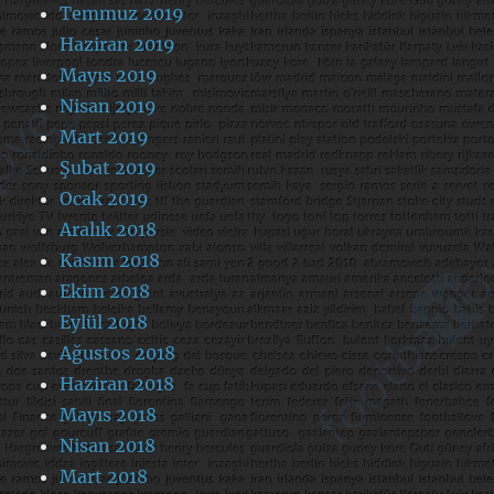
Temmuz 2019
Haziran 2019
Mayıs 2019
Nisan 2019
Mart 2019
Şubat 2019
Ocak 2019
Aralık 2018
Kasım 2018
Ekim 2018
Eylül 2018
Ağustos 2018
Haziran 2018
Mayıs 2018
Nisan 2018
Mart 2018