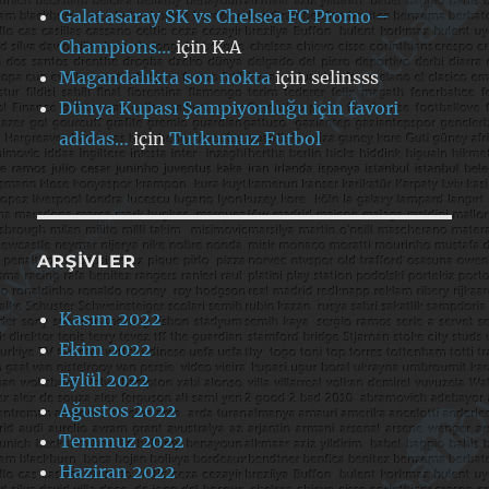
Galatasaray SK vs Chelsea FC Promo –
Champions…
için
K.A
Magandalıkta son nokta
için
selinsss
Dünya Kupası Şampiyonluğu için favori
adidas…
için
Tutkumuz Futbol
ARŞIVLER
Kasım 2022
Ekim 2022
Eylül 2022
Ağustos 2022
Temmuz 2022
Haziran 2022