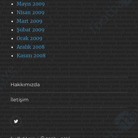
Mayıs 2009
Nisan 2009
Mart 2009
Şubat 2009
Ocak 2009
Aralık 2008
Kasım 2008
Hakkımızda
İletişim
@footballove