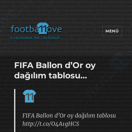
MENÜ
footbaLLove
FIFA Ballon d’Or oy
dağılım tablosu…
FIFA Ballon d’Or oy dağılım tablosu
http://t.co/O4A1gHCS