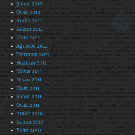
Şubat 2012
Ocak 2012
Aralık 2011
Kasım 2011
Ekim 2011
Ağustos 2011
Temmuz 2011
Haziran 2011
Mayıs 2011
Nisan 2011
Mart 2011
Şubat 2011
Ocak 2011
Aralık 2010
Kasım 2010
Ekim 2010