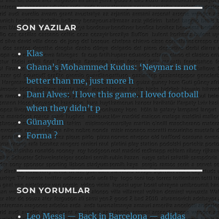
SON YAZILAR
Klas
Ghana’s Mohammed Kudus: ‘Neymar is not
better than me, just more h
Dani Alves: ‘I love this game. I loved football
when they didn’t p
Günaydın
Forma ?
SON YORUMLAR
Leo Messi — Back in Barcelona — adidas