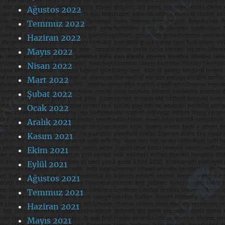
Ağustos 2022
Temmuz 2022
Haziran 2022
Mayıs 2022
Nisan 2022
Mart 2022
Şubat 2022
Ocak 2022
Aralık 2021
Kasım 2021
Ekim 2021
Eylül 2021
Ağustos 2021
Temmuz 2021
Haziran 2021
Mayıs 2021