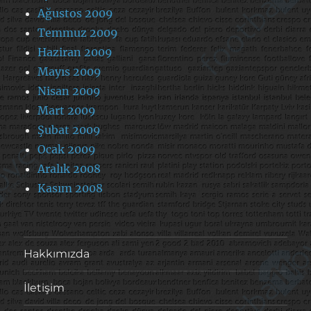
Ağustos 2009
Temmuz 2009
Haziran 2009
Mayıs 2009
Nisan 2009
Mart 2009
Şubat 2009
Ocak 2009
Aralık 2008
Kasım 2008
Hakkımızda
İletişim