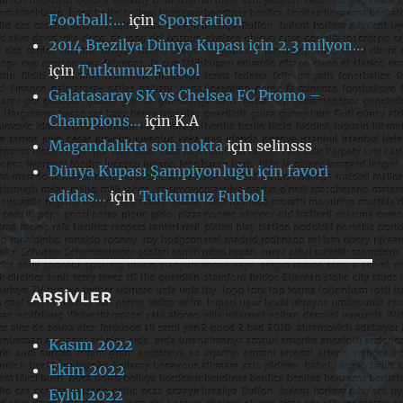
Football:…
için
Sporstation
2014 Brezilya Dünya Kupası için 2.3 milyon…
için
TutkumuzFutbol
Galatasaray SK vs Chelsea FC Promo –
Champions…
için
K.A
Magandalıkta son nokta
için
selinsss
Dünya Kupası Şampiyonluğu için favori
adidas…
için
Tutkumuz Futbol
ARŞIVLER
Kasım 2022
Ekim 2022
Eylül 2022