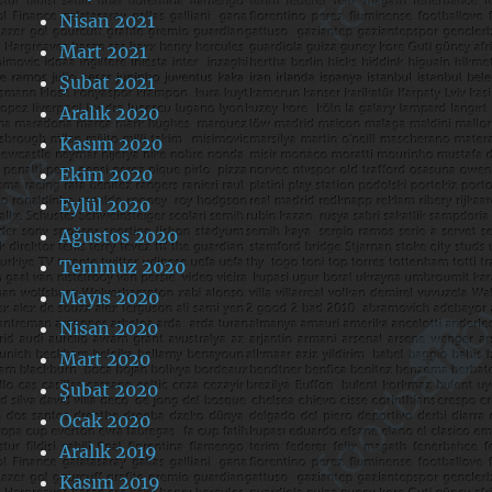
Nisan 2021
Mart 2021
Şubat 2021
Aralık 2020
Kasım 2020
Ekim 2020
Eylül 2020
Ağustos 2020
Temmuz 2020
Mayıs 2020
Nisan 2020
Mart 2020
Şubat 2020
Ocak 2020
Aralık 2019
Kasım 2019