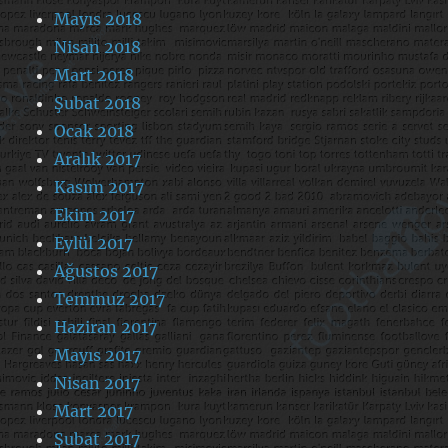
Mayıs 2018
Nisan 2018
Mart 2018
Şubat 2018
Ocak 2018
Aralık 2017
Kasım 2017
Ekim 2017
Eylül 2017
Ağustos 2017
Temmuz 2017
Haziran 2017
Mayıs 2017
Nisan 2017
Mart 2017
Şubat 2017