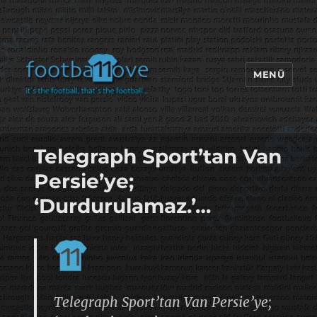
MENÜ
footbaLLove
Telegraph Sport’tan Van
Persie’ye;
‘Durdurulamaz.’…
Telegraph Sport’tan Van Persie’ye;