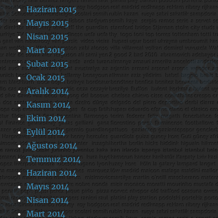
Haziran 2015
Mayıs 2015
Nisan 2015
Mart 2015
Şubat 2015
Ocak 2015
Aralık 2014
Kasım 2014
Ekim 2014
Eylül 2014
Ağustos 2014
Temmuz 2014
Haziran 2014
Mayıs 2014
Nisan 2014
Mart 2014