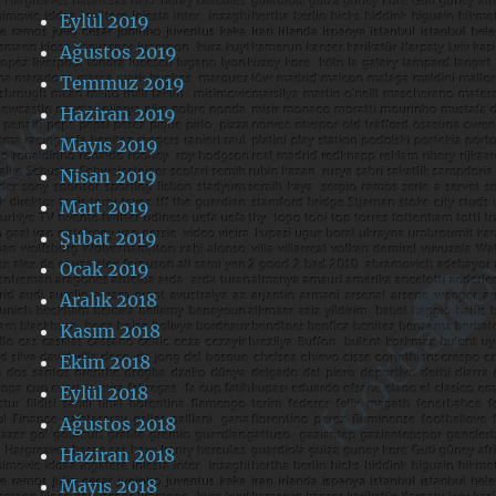
Eylül 2019
Ağustos 2019
Temmuz 2019
Haziran 2019
Mayıs 2019
Nisan 2019
Mart 2019
Şubat 2019
Ocak 2019
Aralık 2018
Kasım 2018
Ekim 2018
Eylül 2018
Ağustos 2018
Haziran 2018
Mayıs 2018