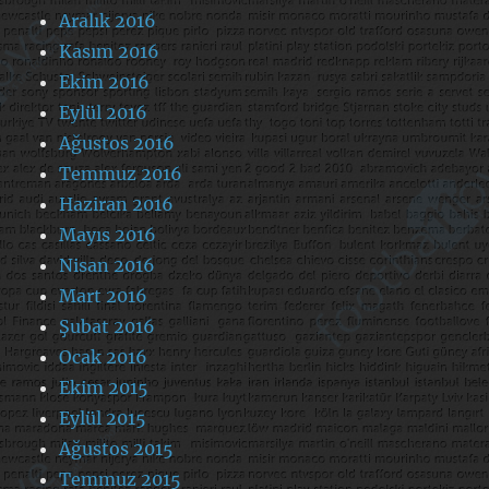
Aralık 2016
Kasım 2016
Ekim 2016
Eylül 2016
Ağustos 2016
Temmuz 2016
Haziran 2016
Mayıs 2016
Nisan 2016
Mart 2016
Şubat 2016
Ocak 2016
Ekim 2015
Eylül 2015
Ağustos 2015
Temmuz 2015