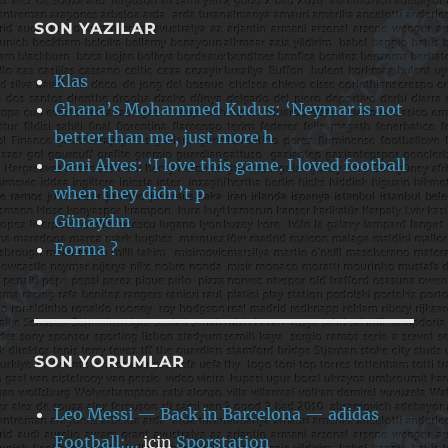
SON YAZILAR
Klas
Ghana’s Mohammed Kudus: ‘Neymar is not
better than me, just more h
Dani Alves: ‘I love this game. I loved football
when they didn’t p
Günaydın
Forma ?
SON YORUMLAR
Leo Messi — Back in Barcelona — adidas
Football:…
için
Sporstation