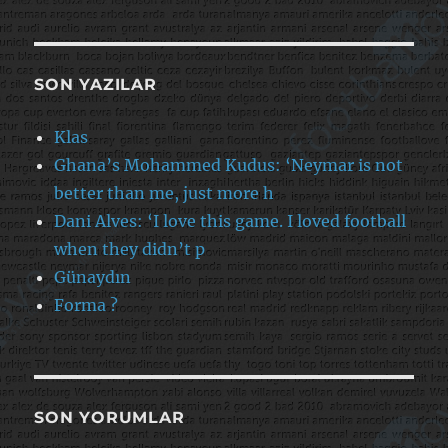
SON YAZILAR
Klas
Ghana’s Mohammed Kudus: ‘Neymar is not
better than me, just more h
Dani Alves: ‘I love this game. I loved football
when they didn’t p
Günaydın
Forma ?
SON YORUMLAR