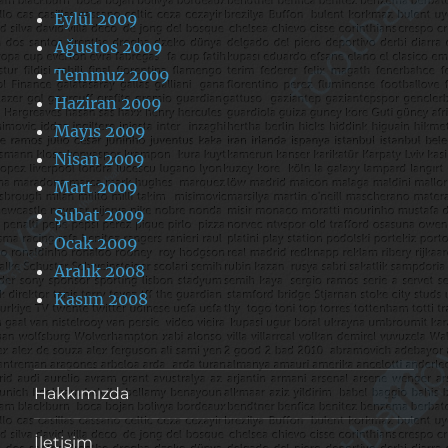
Eylül 2009
Ağustos 2009
Temmuz 2009
Haziran 2009
Mayıs 2009
Nisan 2009
Mart 2009
Şubat 2009
Ocak 2009
Aralık 2008
Kasım 2008
Hakkımızda
İletişim