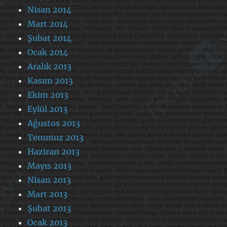
Nisan 2014
Mart 2014
Şubat 2014
Ocak 2014
Aralık 2013
Kasım 2013
Ekim 2013
Eylül 2013
Ağustos 2013
Temmuz 2013
Haziran 2013
Mayıs 2013
Nisan 2013
Mart 2013
Şubat 2013
Ocak 2013