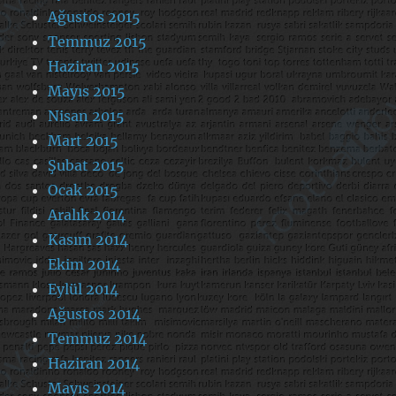
Ağustos 2015
Temmuz 2015
Haziran 2015
Mayıs 2015
Nisan 2015
Mart 2015
Şubat 2015
Ocak 2015
Aralık 2014
Kasım 2014
Ekim 2014
Eylül 2014
Ağustos 2014
Temmuz 2014
Haziran 2014
Mayıs 2014