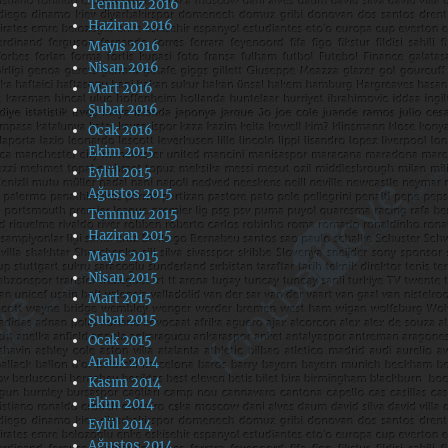
Temmuz 2016
Haziran 2016
Mayıs 2016
Nisan 2016
Mart 2016
Şubat 2016
Ocak 2016
Ekim 2015
Eylül 2015
Ağustos 2015
Temmuz 2015
Haziran 2015
Mayıs 2015
Nisan 2015
Mart 2015
Şubat 2015
Ocak 2015
Aralık 2014
Kasım 2014
Ekim 2014
Eylül 2014
Ağustos 2014