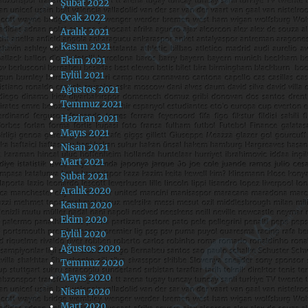
Şubat 2022
Ocak 2022
Aralık 2021
Kasım 2021
Ekim 2021
Eylül 2021
Ağustos 2021
Temmuz 2021
Haziran 2021
Mayıs 2021
Nisan 2021
Mart 2021
Şubat 2021
Aralık 2020
Kasım 2020
Ekim 2020
Eylül 2020
Ağustos 2020
Temmuz 2020
Mayıs 2020
Nisan 2020
Mart 2020