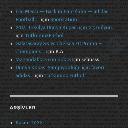
Leo Messi — Back in Barcelona — adidas
Football:…
için
Sporstation
2014 Brezilya Dünya Kupası için 2.3 milyon…
için
TutkumuzFutbol
Galatasaray SK vs Chelsea FC Promo –
Champions…
için
K.A
Magandalıkta son nokta
için
selinsss
Dünya Kupası Şampiyonluğu için favori
adidas…
için
Tutkumuz Futbol
ARŞIVLER
Kasım 2022