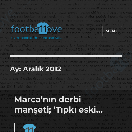
MENÜ
footbaLLove
Ay:
Aralık 2012
Marca’nın derbi
manşeti; ‘Tıpkı eski…