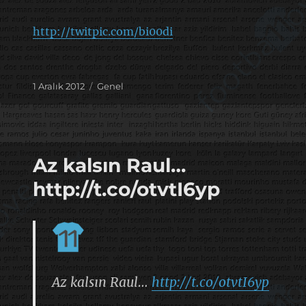
http://twitpic.com/bi00di
Yayın
Kategoriler
1 Aralık 2012
Genel
tarihi
Az kalsın Raul…
http://t.co/otvtI6yp
Az kalsın Raul…
http://t.co/otvtI6yp