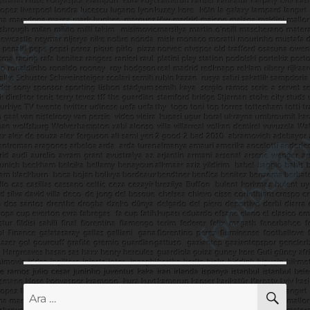
EKI
SAYF
A
AR
Ara: