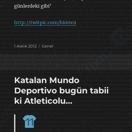
günlerdeki gibi’
http://twitpic.com/bi00x9
Yayın
Kategoriler
1 Aralık 2012
Genel
tarihi
Katalan Mundo
Deportivo bugün tabii
ki Atleticolu…