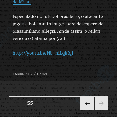
do Milan
Especulado no futebol brasileiro, o atacante
jogou a bola muito longe, para desespero de
Massimiliano Allegri. Ainda assim, o Milan
venceu o Catania por 3 a 1.
http://youtu.be/Nb-niLqkIqI
Yayın
Kategoriler
1 Aralık 2012
Genel
tarihi
Yazı
SAYFA
55
ÖNC
sayfalaması