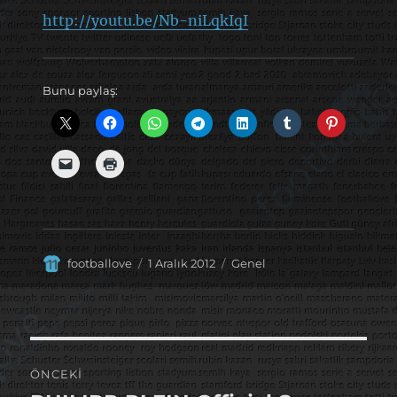
http://youtu.be/Nb-niLqkIqI
Bunu paylaş:
Yazar
Yayın
Kategoriler
footballove
1 Aralık 2012
Genel
tarihi
Yazı
ÖNCEKI
gezinmesi