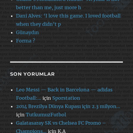
better than me, just more h
Dani Alves: ‘I love this game. I loved football
when they didn’t p
Günaydın
Forma ?
SON YORUMLAR
Leo Messi — Back in Barcelona — adidas
Football:…
için
Sporstation
2014 Brezilya Dünya Kupası için 2.3 milyon…
için
TutkumuzFutbol
Galatasaray SK vs Chelsea FC Promo –
Champions…
için
K.A