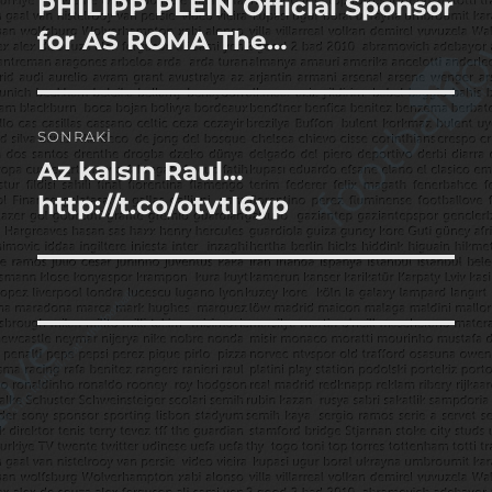
PHILIPP PLEIN Official Sponsor
Önceki
yazı:
for AS ROMA The…
SONRAKI
Az kalsın Raul…
Sonraki
yazı:
http://t.co/otvtI6yp