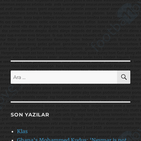
AR
Ara:
SON YAZILAR
Klas
Ghana’s Mohammed Kudus: ‘Neymar is not