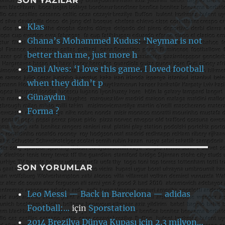
SON YAZILAR
Klas
Ghana’s Mohammed Kudus: ‘Neymar is not
better than me, just more h
Dani Alves: ‘I love this game. I loved football
when they didn’t p
Günaydın
Forma ?
SON YORUMLAR
Leo Messi — Back in Barcelona — adidas
Football:…
için
Sporstation
2014 Brezilya Dünya Kupası için 2.3 milyon…