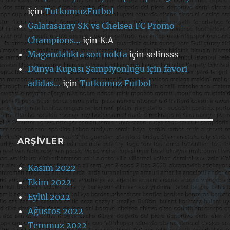
için
TutkumuzFutbol
Galatasaray SK vs Chelsea FC Promo –
Champions…
için
K.A
Magandalıkta son nokta
için
selinsss
Dünya Kupası Şampiyonluğu için favori
adidas…
için
Tutkumuz Futbol
ARŞIVLER
Kasım 2022
Ekim 2022
Eylül 2022
Ağustos 2022
Temmuz 2022