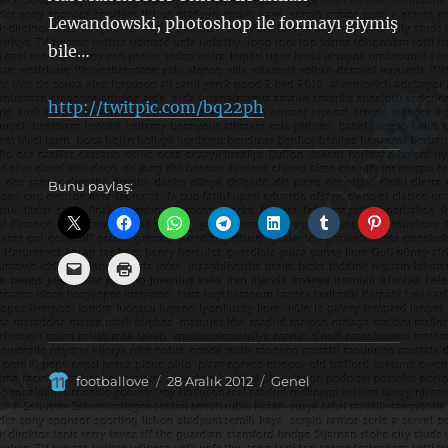
Lewandowski, photoshop ile formayı giymiş
bile…
http://twitpic.com/bq22ph
Bunu paylaş:
Yazar
Yayın
Kategoriler
footballove
28 Aralık 2012
Genel
tarihi