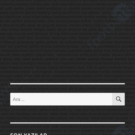
AR
Ara: