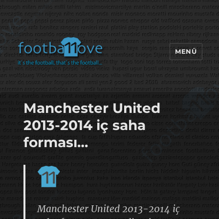
MENÜ
footbaLLove
Manchester United
2013-2014 iç saha
forması…
Manchester United 2013-2014 iç