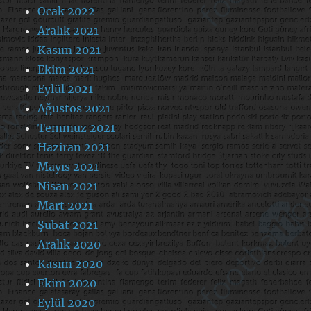
Ocak 2022
Aralık 2021
Kasım 2021
Ekim 2021
Eylül 2021
Ağustos 2021
Temmuz 2021
Haziran 2021
Mayıs 2021
Nisan 2021
Mart 2021
Şubat 2021
Aralık 2020
Kasım 2020
Ekim 2020
Eylül 2020