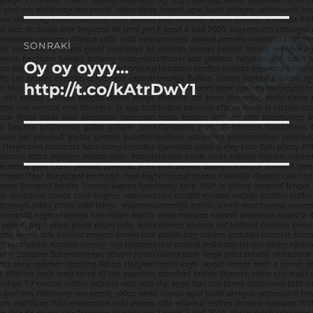
yazı:
SONRAKI
Oy oy oyyy…
Sonraki
yazı:
http://t.co/kAtrDwY1