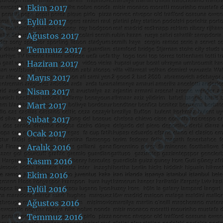
Ekim 2017
Eylül 2017
Ağustos 2017
Temmuz 2017
Haziran 2017
Mayıs 2017
Nisan 2017
Mart 2017
Şubat 2017
Ocak 2017
Aralık 2016
Kasım 2016
Ekim 2016
Eylül 2016
Ağustos 2016
Temmuz 2016