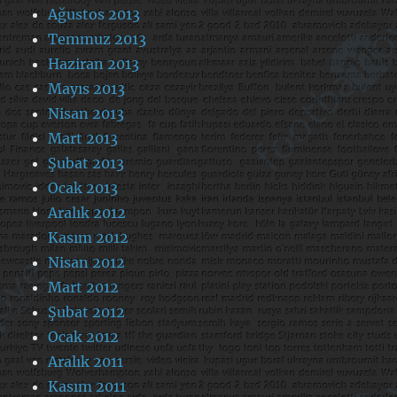
Ağustos 2013
Temmuz 2013
Haziran 2013
Mayıs 2013
Nisan 2013
Mart 2013
Şubat 2013
Ocak 2013
Aralık 2012
Kasım 2012
Nisan 2012
Mart 2012
Şubat 2012
Ocak 2012
Aralık 2011
Kasım 2011