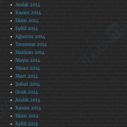
Aralık 2014
Kasım 2014
Ekim 2014
Eylül 2014
Ağustos 2014
Temmuz 2014
Haziran 2014
Mayıs 2014
Nisan 2014
Mart 2014
Şubat 2014
Ocak 2014
Aralık 2013
Kasım 2013
Ekim 2013
Eylül 2013