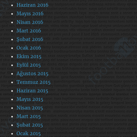
Haziran 2016
Mayıs 2016
Nisan 2016
Mart 2016
Şubat 2016
Ocak 2016
Ekim 2015
Eylül 2015
Ağustos 2015
Temmuz 2015
Haziran 2015
Mayıs 2015
Nisan 2015
Mart 2015
Şubat 2015
Ocak 2015