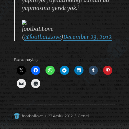
yapmasına gerek yok.’
footbaLLove
(
@footbaLLove
)
December 23, 2012
Bunu paylaş:
Yazar
Yayın
Kategoriler
footballove
23 Aralık 2012
Genel
tarihi