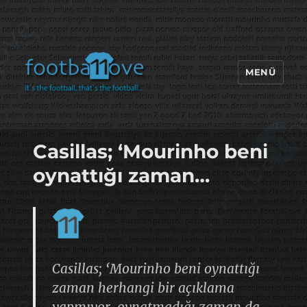
MENÜ
footbaLLove
Casillas; ‘Mourinho beni
oynattığı zaman…
Casillas; ‘Mourinho beni oynattığı
zaman herhangi bir açıklama
yapmıyor, oynatmadığı zaman da