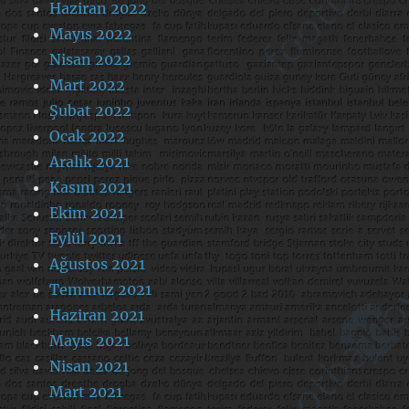
Haziran 2022
Mayıs 2022
Nisan 2022
Mart 2022
Şubat 2022
Ocak 2022
Aralık 2021
Kasım 2021
Ekim 2021
Eylül 2021
Ağustos 2021
Temmuz 2021
Haziran 2021
Mayıs 2021
Nisan 2021
Mart 2021