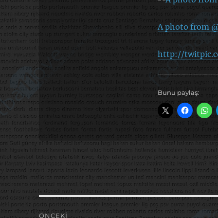
A photo from 
http://twitpic
Bunu paylaş:
Yazı
ÖNCEKI