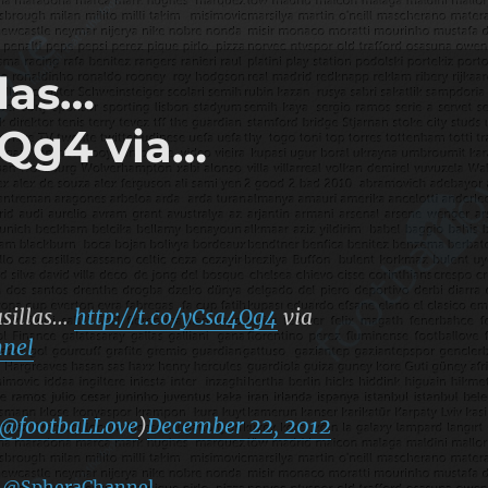
las…
4Qg4 via…
asillas…
http://t.co/yCsa4Qg4
via
nel
@footbaLLove
)
December 22, 2012