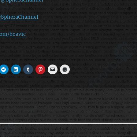
@SpheraChannel
.com/boav1c