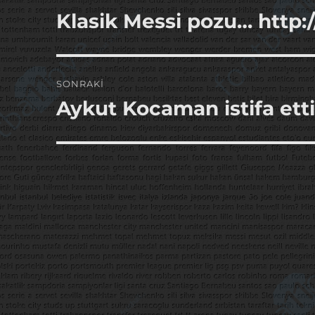
gezinmesi
Klasik Messi pozu… http:
Önceki
yazı:
SONRAKI
Aykut Kocaman istifa etti
Sonraki
yazı: