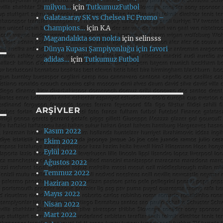
milyon…
için
TutkumuzFutbol
Galatasaray SK vs Chelsea FC Promo –
Champions…
için
K.A
Magandalıkta son nokta
için
selinsss
Dünya Kupası Şampiyonluğu için favori
adidas…
için
Tutkumuz Futbol
ARŞIVLER
Kasım 2022
Ekim 2022
Eylül 2022
Ağustos 2022
Temmuz 2022
Haziran 2022
Mayıs 2022
Nisan 2022
Mart 2022