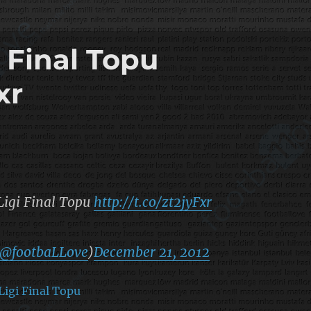
 Final Topu
xr
Ligi Final Topu
http://t.co/zt2jyFxr
@footbaLLove
)
December 21, 2012