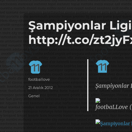
it's the football, that's the football…
footbaLLove
Şampiyonlar Ligi
http://t.co/zt2jyF
Yazar
footballove
Şampiyonlar 
Yayın
21 Aralık 2012
tarihi
Kategoriler
Genel
footbaLLove (