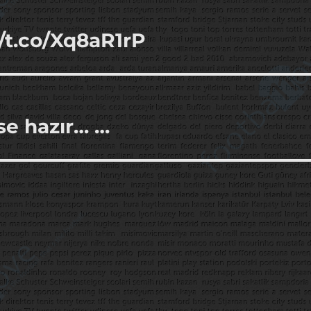
//t.co/Xq8aR1rP
se hazır… …