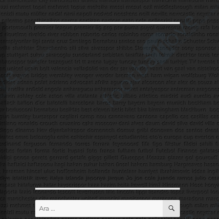
ARA
Ara: