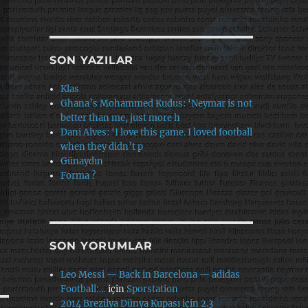
SON YAZILAR
Klas
Ghana’s Mohammed Kudus: ‘Neymar is not
better than me, just more h
Dani Alves: ‘I love this game. I loved football
when they didn’t p
Günaydın
Forma ?
SON YORUMLAR
Leo Messi — Back in Barcelona — adidas
Football:…
için
Sporstation
2014 Brezilya Dünya Kupası için 2.3