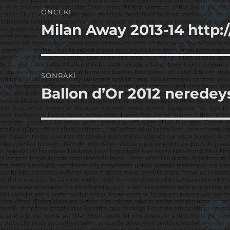
Yazı
ÖNCEKI
gezinmesi
Milan Away 2013-14 http:
Önceki
yazı:
SONRAKI
Ballon d’Or 2012 neredey
Sonraki
yazı: