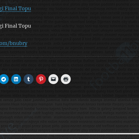
gi Final Topu
gi Final Topu
.com/bnubry