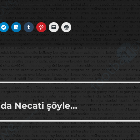
nda Necati şöyle…