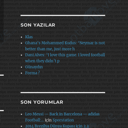
SON YAZILAR
Klas
Ghana’s Mohammed Kudus: ‘Neymar is not
better than me, just more h
Dani Alves: ‘I love this game. I loved football
when they didn’t p
Günaydın
Forma ?
SON YORUMLAR
Leo Messi — Back in Barcelona — adidas
Football:…
için
Sporstation
2014 Brezilya Dünya Kupası için 2.3