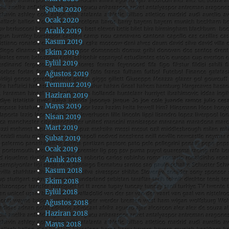
Şubat 2020
Ocak 2020
Aralık 2019
Kasım 2019
Ekim 2019
Eylül 2019
Ağustos 2019
Temmuz 2019
Haziran 2019
Mayıs 2019
Nisan 2019
Mart 2019
Şubat 2019
Ocak 2019
Aralık 2018
Kasım 2018
Ekim 2018
Eylül 2018
Ağustos 2018
Haziran 2018
Mayıs 2018