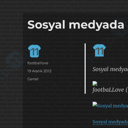
it's the football, that's the football…
footbaLLove
Sosyal medyada 
Yazar
footballove
Sosyal medya
Yayın
19 Aralık 2012
tarihi
Kategoriler
Genel
footbaLLove (
Sosyal medyada