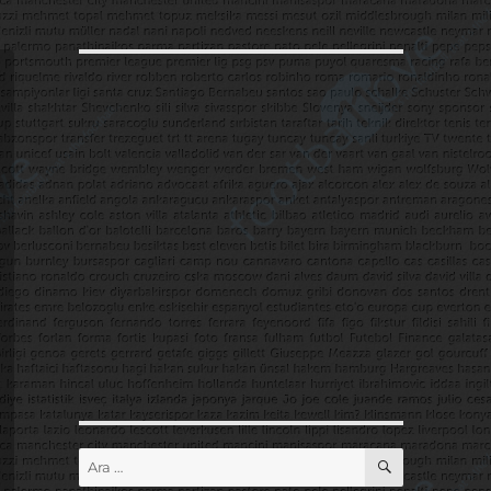
ARA
Ara: