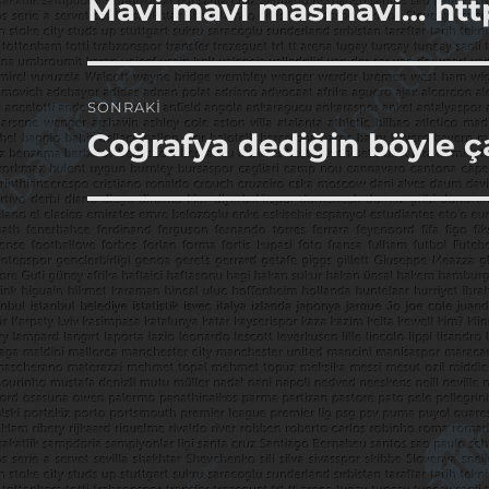
Mavi mavi masmavi… htt
Önceki
yazı:
SONRAKI
Coğrafya dediğin böyle çal
Sonraki
yazı: