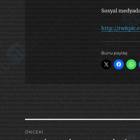
Sosyal medyada
http://twitpic
Bunu paylaş:
Yazı
ÖNCEKI
gezinmesi