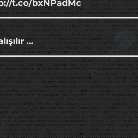
p://t.co/bxNPadMc
ışılır …