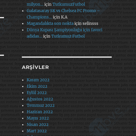
milyon…
için
TutkumuzFutbol
Galatasaray SK vs Chelsea FC Promo –
Champions…
için
K.A
Magandalıkta son nokta
için
selinsss
Dünya Kupası Şampiyonluğu için favori
adidas…
için
Tutkumuz Futbol
ARŞIVLER
Kasım 2022
Ekim 2022
Eylül 2022
Ağustos 2022
Temmuz 2022
Haziran 2022
Mayıs 2022
Nisan 2022
Mart 2022