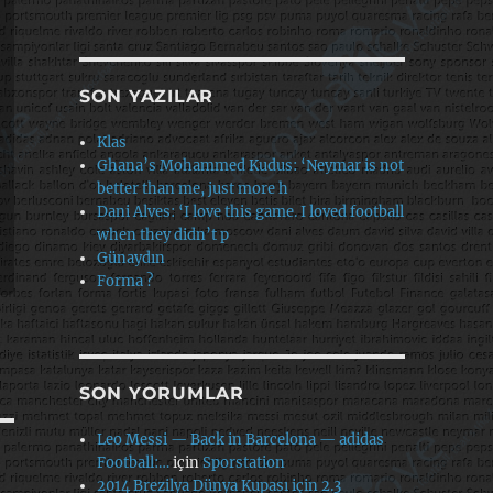
SON YAZILAR
Klas
Ghana’s Mohammed Kudus: ‘Neymar is not
better than me, just more h
Dani Alves: ‘I love this game. I loved football
when they didn’t p
Günaydın
Forma ?
SON YORUMLAR
Leo Messi — Back in Barcelona — adidas
Football:…
için
Sporstation
2014 Brezilya Dünya Kupası için 2.3