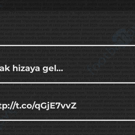
ak hizaya gel…
tp://t.co/qGjE7vvZ