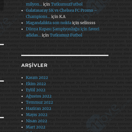
milyon…
için
TutkumuzFutbol
Galatasaray SK vs Chelsea FC Promo –
Champions…
için
K.A
Magandalıkta son nokta
için
selinsss
Dünya Kupası Şampiyonluğu için favori
adidas…
için
Tutkumuz Futbol
ARŞIVLER
Kasım 2022
Ekim 2022
Eylül 2022
Ağustos 2022
Temmuz 2022
Haziran 2022
Mayıs 2022
Nisan 2022
Mart 2022