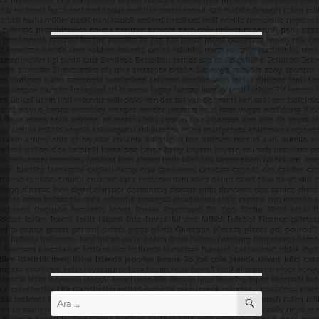
ARA
Ara: