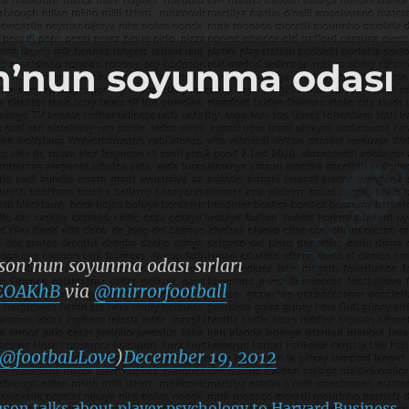
on’nun soyunma odası
uson’nun soyunma odası sırları
VEOAKhB
via
@mirrorfootball
@footbaLLove
)
December 19, 2012