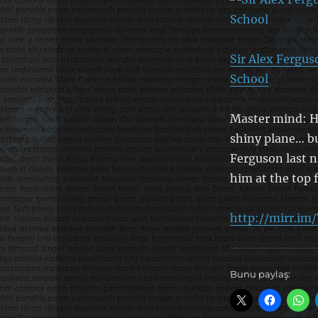
Sir Alex Fergus
School
Master mind: He
shiny plane… bu
Ferguson last n
him at the top f
http://mirr.i
Bunu paylaş: