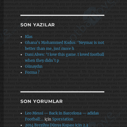
SON YAZILAR
Klas
Ghana’s Mohammed Kudus: ‘Neymar is not
better than me, just more h
Dani Alves: ‘I love this game. I loved football
when they didn’t p
Günaydın
Forma ?
SON YORUMLAR
Leo Messi — Back in Barcelona — adidas
Football:…
için
Sporstation
2014 Brezilya Dünya Kupası için 2.3