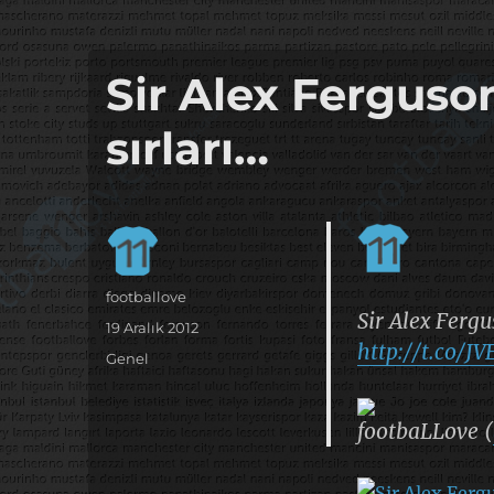
it's the football, that's the football…
footbaLLove
Sir Alex Fergus
sırları…
Yazar
footballove
Sir Alex Ferg
Yayın
19 Aralık 2012
http://t.co/J
tarihi
Kategoriler
Genel
footbaLLove (