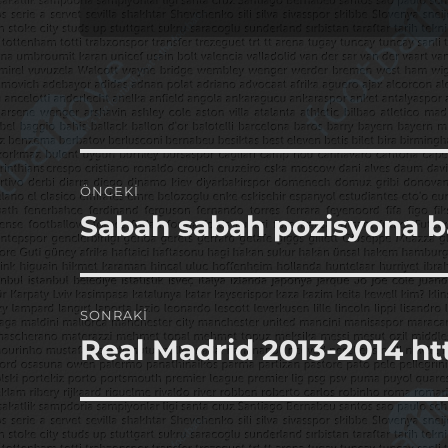
Yazı
ÖNCEKI
gezinmesi
Sabah sabah pozisyona b
Önceki
yazı:
SONRAKI
Real Madrid 2013-2014 ht
Sonraki
yazı: