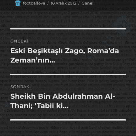
Yazar
Yayın
Kategoriler
footballove
18 Aralık 2012
Genel
tarihi
Yazı
ÖNCEKI
gezinmesi
Eski Beşiktaşlı Zago, Roma’da
Önceki
yazı:
Zeman’nın…
SONRAKI
Sheikh Bin Abdulrahman Al-
Sonraki
yazı:
Thani; ‘Tabii ki…