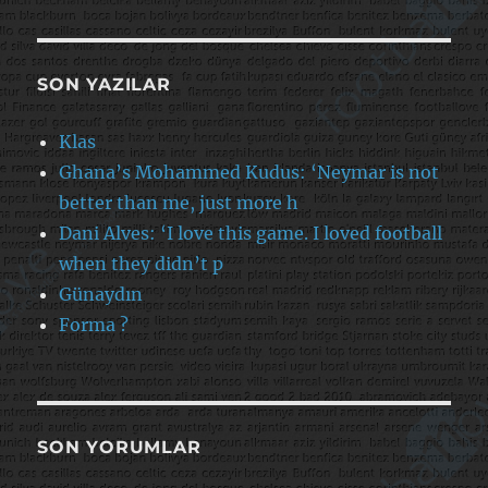
SON YAZILAR
Klas
Ghana’s Mohammed Kudus: ‘Neymar is not
better than me, just more h
Dani Alves: ‘I love this game. I loved football
when they didn’t p
Günaydın
Forma ?
SON YORUMLAR