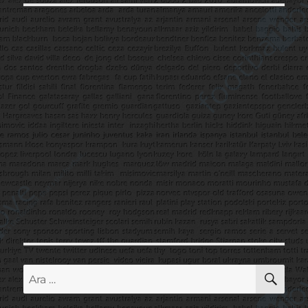
AR
Ara: