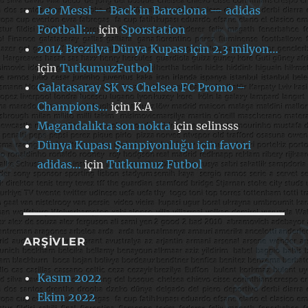
Leo Messi — Back in Barcelona — adidas
Football:…
için
Sporstation
2014 Brezilya Dünya Kupası için 2.3 milyon…
için
TutkumuzFutbol
Galatasaray SK vs Chelsea FC Promo –
Champions…
için
K.A
Magandalıkta son nokta
için
selinsss
Dünya Kupası Şampiyonluğu için favori
adidas…
için
Tutkumuz Futbol
ARŞIVLER
Kasım 2022
Ekim 2022