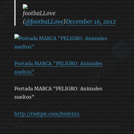
footbaLLove
(
@footbaLLove
)
December 16, 2012
Portada MARCA "PELIGRO: Animales
sueltos"
Portada MARCA “PELIGRO: Animales
sueltos”
http://twitpic.com/bmb102