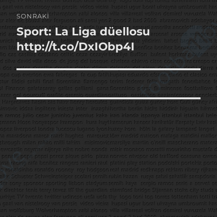
SONRAKI
Sport: La Liga düellosu
Sonraki
yazı:
http://t.co/DxIObp4I