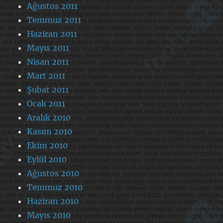
Ağustos 2011
Temmuz 2011
Haziran 2011
Mayıs 2011
Nisan 2011
Mart 2011
Şubat 2011
Ocak 2011
Aralık 2010
Kasım 2010
Ekim 2010
Eylül 2010
Ağustos 2010
Temmuz 2010
Haziran 2010
Mayıs 2010