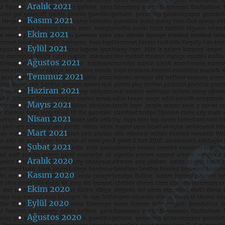
Aralık 2021
Kasım 2021
Ekim 2021
Eylül 2021
Ağustos 2021
Temmuz 2021
Haziran 2021
Mayıs 2021
Nisan 2021
Mart 2021
Şubat 2021
Aralık 2020
Kasım 2020
Ekim 2020
Eylül 2020
Ağustos 2020