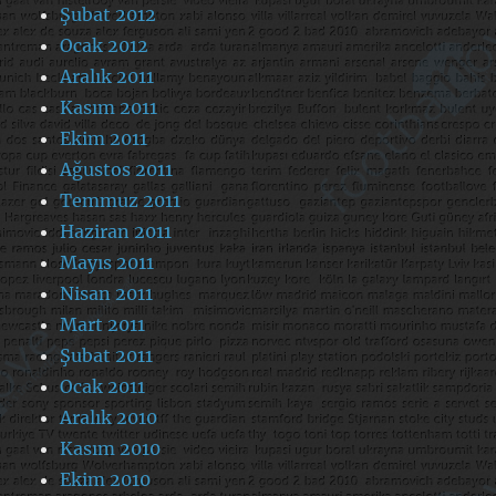
Şubat 2012
Ocak 2012
Aralık 2011
Kasım 2011
Ekim 2011
Ağustos 2011
Temmuz 2011
Haziran 2011
Mayıs 2011
Nisan 2011
Mart 2011
Şubat 2011
Ocak 2011
Aralık 2010
Kasım 2010
Ekim 2010