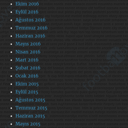
Ekim 2016
Eylül 2016
Ağustos 2016
Temmuz 2016
Haziran 2016
Mayıs 2016
Nisan 2016
Mart 2016
Şubat 2016
Ocak 2016
Ekim 2015
Eylül 2015
Ağustos 2015
Temmuz 2015
Haziran 2015
Mayıs 2015