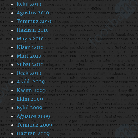
Eylül 2010
Ağustos 2010
Temmuz 2010
Haziran 2010
Mayıs 2010
Nisan 2010
Mart 2010
Şubat 2010
Ocak 2010
Aralık 2009
Kasım 2009
Ekim 2009
Eylül 2009
Ağustos 2009
Temmuz 2009
Haziran 2009