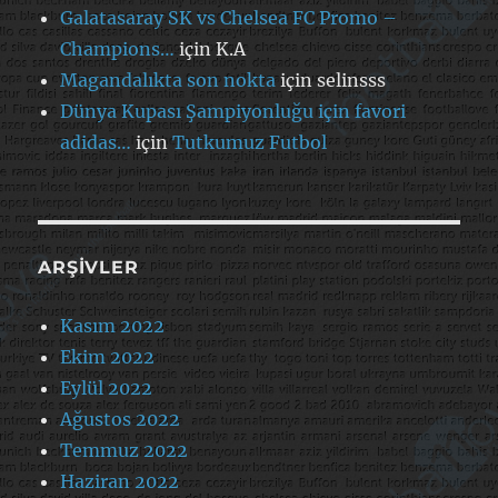
Galatasaray SK vs Chelsea FC Promo –
Champions…
için
K.A
Magandalıkta son nokta
için
selinsss
Dünya Kupası Şampiyonluğu için favori
adidas…
için
Tutkumuz Futbol
ARŞIVLER
Kasım 2022
Ekim 2022
Eylül 2022
Ağustos 2022
Temmuz 2022
Haziran 2022