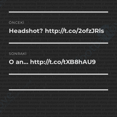
Yazı
ÖNCEKI
gezinmesi
Headshot? http://t.co/2ofzJRls
Önceki
yazı:
SONRAKI
O an… http://t.co/tXB8hAU9
Sonraki
yazı: