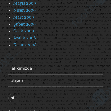
Mayıs 2009
Nisan 2009
Mart 2009
Şubat 2009
Ocak 2009
Aralık 2008
Kasım 2008
Hakkımızda
İletişim
@footballove