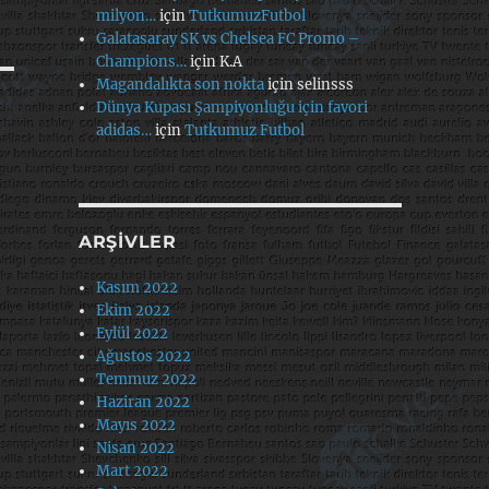
milyon…
için
TutkumuzFutbol
Galatasaray SK vs Chelsea FC Promo –
Champions…
için
K.A
Magandalıkta son nokta
için
selinsss
Dünya Kupası Şampiyonluğu için favori
adidas…
için
Tutkumuz Futbol
ARŞIVLER
Kasım 2022
Ekim 2022
Eylül 2022
Ağustos 2022
Temmuz 2022
Haziran 2022
Mayıs 2022
Nisan 2022
Mart 2022