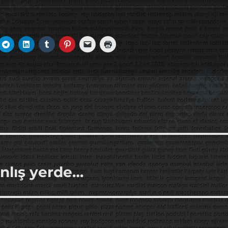
anlış yerde…