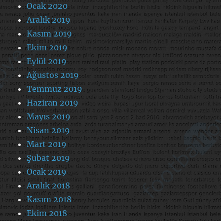
Ocak 2020
Aralık 2019
Kasım 2019
Ekim 2019
Eylül 2019
Ağustos 2019
Temmuz 2019
Haziran 2019
Mayıs 2019
Nisan 2019
Mart 2019
Şubat 2019
Ocak 2019
Aralık 2018
Kasım 2018
Ekim 2018