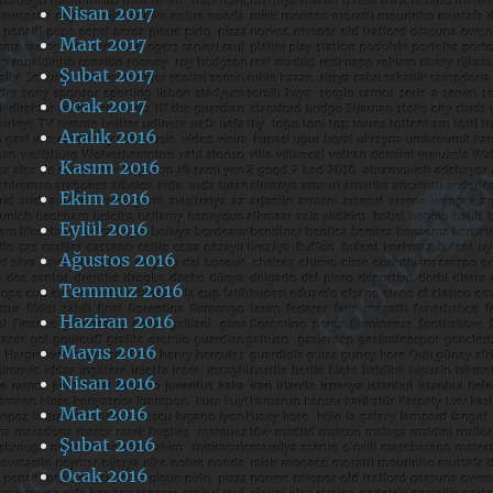
Nisan 2017
Mart 2017
Şubat 2017
Ocak 2017
Aralık 2016
Kasım 2016
Ekim 2016
Eylül 2016
Ağustos 2016
Temmuz 2016
Haziran 2016
Mayıs 2016
Nisan 2016
Mart 2016
Şubat 2016
Ocak 2016