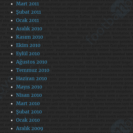
Mart 2011
Şubat 2011
Ocak 2011
Aralık 2010
Kasım 2010
Ekim 2010
Eylül 2010
Ağustos 2010
Temmuz 2010
Haziran 2010
Mayıs 2010
Nisan 2010
Mart 2010
Şubat 2010
Ocak 2010
Aralık 2009