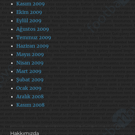
Kasım 2009
Ekim 2009
Eylül 2009
Ağustos 2009
Temmuz 2009
Haziran 2009
Mayıs 2009
Nisan 2009
Mart 2009
Şubat 2009
Ocak 2009
Aralık 2008
Kasım 2008
Hakkımızda