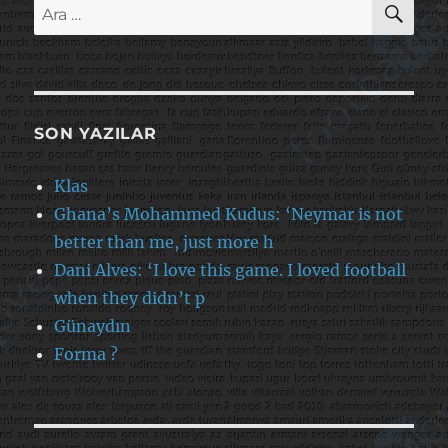
Ara:
SON YAZILAR
Klas
Ghana’s Mohammed Kudus: ‘Neymar is not
better than me, just more h
Dani Alves: ‘I love this game. I loved football
when they didn’t p
Günaydın
Forma ?