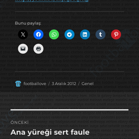
Bunu paylaş:
Yazar
Yayın
Kategoriler
footballove
3 Aralık 2012
Genel
tarihi
Yazı
ÖNCEKI
gezinmesi
Ana yüreği sert faule
Önceki