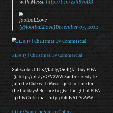
with Messi:
http://t.co/zxh8VoDB
footbaLLove
(
@footbaLLove
)
December 03, 2012
FIFA 13 | Christmas TV Commercial
Subscribe: http://bit.ly/Oi6k3k | Buy FIFA
13: http://bit.ly/OFV2WW Santa’s ready to
Join the Club with Messi…just in time for
the holidays! Be sure to give the gift of FIFA
13 this Christmas. http://bit.ly/OFV2WW
http://youtu.be/dujsq2Gqbng