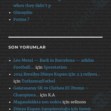
when they didn’t p
Günaydın
Forma ?
SON YORUMLAR
Leo Messi — Back in Barcelona — adidas
Football:…
için
Sporstation
2014 Brezilya Dünya Kupası için 2.3 milyon…
için
TutkumuzFutbol
Galatasaray SK vs Chelsea FC Promo –
Champions…
için
K.A
Magandalıkta son nokta
için
selinsss
Dünya Kupası Şampiyonluğu için favori