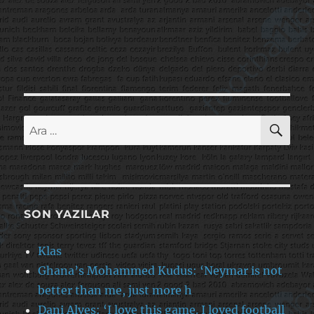
AR
Ara:
SON YAZILAR
Klas
Ghana’s Mohammed Kudus: ‘Neymar is not
better than me, just more h
Dani Alves: ‘I love this game. I loved football