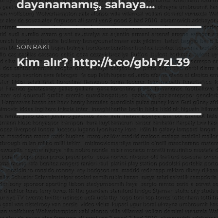
yazı:
dayanamamış, sahaya…
SONRAKI
Kim alır? http://t.co/gbh7zL39
Sonraki
yazı: