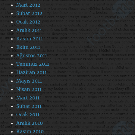
Mart 2012
Şubat 2012
Ocak 2012
Aralık 2011
Kasım 2011
Ekim 2011
Ağustos 2011
Temmuz 2011
Haziran 2011
Mayıs 2011
Nisan 2011
Mart 2011
Şubat 2011
Ocak 2011
Aralık 2010
Kasım 2010