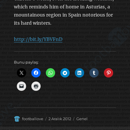
which reminds him of home in Asturias, a
mountainous region in Spain notorious for
its hard winters.
http://bit.ly/YBVFnD
Bunu paylaş:
Yazar
Yayın
Kategoriler
footballove
2 Aralık 2012
Genel
tarihi