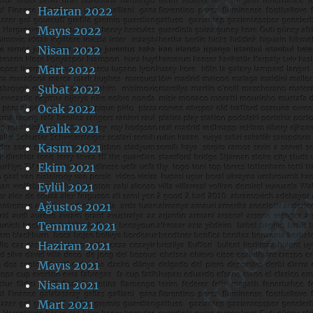
Haziran 2022
Mayıs 2022
Nisan 2022
Mart 2022
Şubat 2022
Ocak 2022
Aralık 2021
Kasım 2021
Ekim 2021
Eylül 2021
Ağustos 2021
Temmuz 2021
Haziran 2021
Mayıs 2021
Nisan 2021
Mart 2021