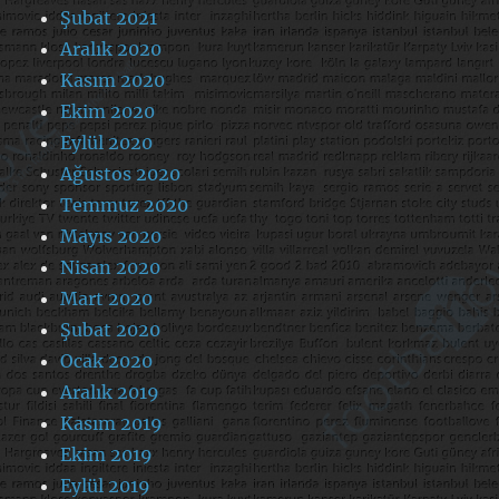
Şubat 2021
Aralık 2020
Kasım 2020
Ekim 2020
Eylül 2020
Ağustos 2020
Temmuz 2020
Mayıs 2020
Nisan 2020
Mart 2020
Şubat 2020
Ocak 2020
Aralık 2019
Kasım 2019
Ekim 2019
Eylül 2019