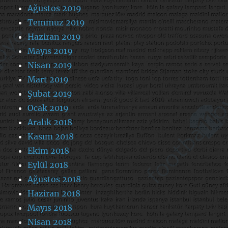
Ağustos 2019
Temmuz 2019
Haziran 2019
Mayıs 2019
Nisan 2019
Mart 2019
Şubat 2019
Ocak 2019
Aralık 2018
Kasım 2018
Ekim 2018
Eylül 2018
Ağustos 2018
Haziran 2018
Mayıs 2018
Nisan 2018