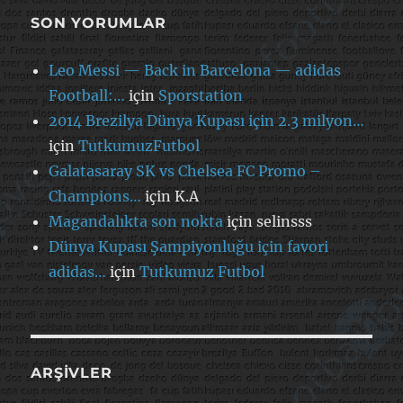
SON YORUMLAR
Leo Messi — Back in Barcelona — adidas
Football:…
için
Sporstation
2014 Brezilya Dünya Kupası için 2.3 milyon…
için
TutkumuzFutbol
Galatasaray SK vs Chelsea FC Promo –
Champions…
için
K.A
Magandalıkta son nokta
için
selinsss
Dünya Kupası Şampiyonluğu için favori
adidas…
için
Tutkumuz Futbol
ARŞIVLER