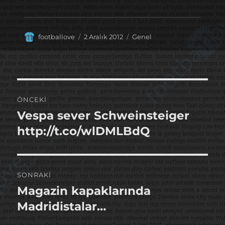
Yazar
Yayın
Kategoriler
footballove
2 Aralık 2012
Genel
tarihi
Yazı
ÖNCEKI
gezinmesi
Vespa sever Schweinsteiger
Önceki
yazı:
http://t.co/wlDMLBdQ
SONRAKI
Magazin kapaklarında
Sonraki
yazı:
Madridistalar…