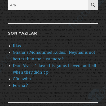
AR
Ara:
SON YAZILAR
Klas
Ghana’s Mohammed Kudus: ‘Neymar is not
better than me, just more h
Dani Alves: ‘I love this game. I loved football
when they didn’t p
Günaydın
Forma ?