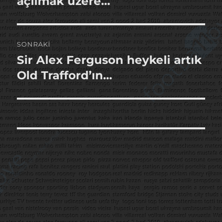
açılmak üzere…
SONRAKI
Sir Alex Ferguson heykeli artık
Sonraki
yazı:
Old Trafford’ın…