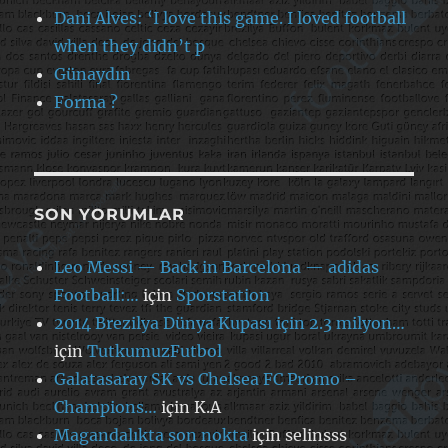
Dani Alves: ‘I love this game. I loved football
when they didn’t p
Günaydın
Forma ?
SON YORUMLAR
Leo Messi — Back in Barcelona — adidas
Football:…
için
Sporstation
2014 Brezilya Dünya Kupası için 2.3 milyon…
için
TutkumuzFutbol
Galatasaray SK vs Chelsea FC Promo –
Champions…
için
K.A
Magandalıkta son nokta
için
selinsss