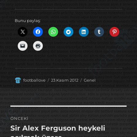
Bunu paylaş:
Yazar
Yayın
Kategoriler
footballove
23 Kasım 2012
Genel
tarihi
Yazı
ÖNCEKI
gezinmesi
Sir Alex Ferguson heykeli
Önceki
yazı: