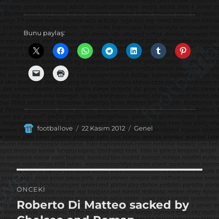
Bunu paylaş:
Yazar
Yayın
Kategoriler
footballove
22 Kasım 2012
Genel
tarihi
Yazı
ÖNCEKI
gezinmesi
Roberto Di Matteo sacked by
Önceki
yazı: