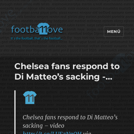
MENÜ
footbaLLove
Chelsea fans respond to
Di Matteo’s sacking -…
Chelsea fans respond to Di Matteo’s
sacking – video
http://t.co/LUEzNpOH
via