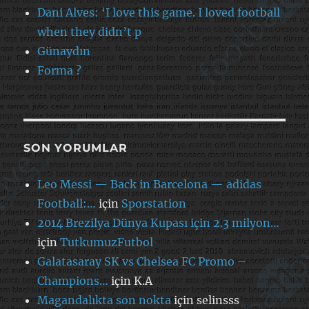
Dani Alves: ‘I love this game. I loved football
when they didn’t p
Günaydın
Forma ?
SON YORUMLAR
Leo Messi — Back in Barcelona — adidas
Football:…
için
Sporstation
2014 Brezilya Dünya Kupası için 2.3 milyon…
için
TutkumuzFutbol
Galatasaray SK vs Chelsea FC Promo –
Champions…
için
K.A
Magandalıkta son nokta
için
selinsss