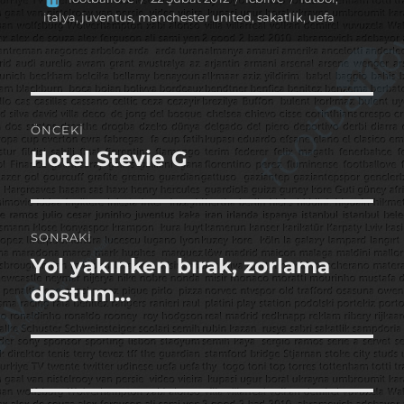
tarihi
italya
,
juventus
,
manchester united
,
sakatlik
,
uefa
Yazı
ÖNCEKI
gezinmesi
Hotel Stevie G
Önceki
yazı:
SONRAKI
Yol yakınken bırak, zorlama
Sonraki
yazı:
dostum…