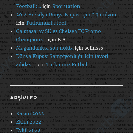
Football:…
için
Sporstation
2014 Brezilya Dünya Kupası için 2.3 milyon…
için
TutkumuzFutbol
Galatasaray SK vs Chelsea FC Promo –
Champions…
için
K.A
Magandalıkta son nokta
için
selinsss
Dünya Kupası Şampiyonluğu için favori
adidas…
için
Tutkumuz Futbol
ARŞIVLER
Kasım 2022
Ekim 2022
Eylül 2022