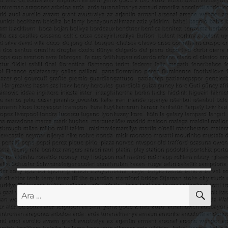
AR
Ara: