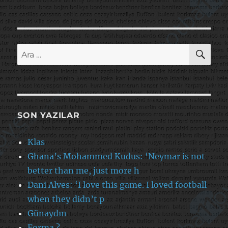
AR
Ara:
SON YAZILAR
Klas
Ghana’s Mohammed Kudus: ‘Neymar is not
better than me, just more h
Dani Alves: ‘I love this game. I loved football
when they didn’t p
Günaydın
Forma ?