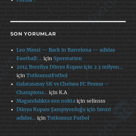
SON YORUMLAR
Leo Messi — Back in Barcelona — adidas
Football:…
için
Sporstation
2014 Brezilya Dünya Kupası için 2.3 milyon…
için
TutkumuzFutbol
Galatasaray SK vs Chelsea FC Promo –
Champions…
için
K.A
Magandalıkta son nokta
için
selinsss
Dünya Kupası Şampiyonluğu için favori
adidas…
için
Tutkumuz Futbol