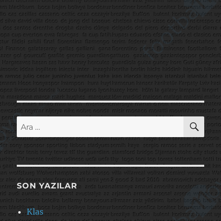
AR
Ara:
SON YAZILAR
Klas