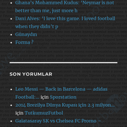
Ghana’s Mohammed Kudus: ‘Neymar is not
better than me, just more h
Dani Alves: ‘I love this game. I loved football
when they didn’t p
Günaydın
Forma ?
SON YORUMLAR
Leo Messi — Back in Barcelona — adidas
Football:…
için
Sporstation
2014 Brezilya Dünya Kupası için 2.3 milyon…
için
TutkumuzFutbol
Galatasaray SK vs Chelsea FC Promo –