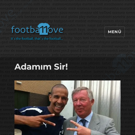
MENÜ
footbaLLove
Adamım Sir!