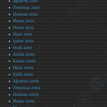
Ağustos 2010
Temmuz 2010
Haziran 2010
Mayıs 2010
Nisan 2010
Mart 2010
Şubat 2010
Ocak 2010
Aralık 2009
Kasım 2009
Ekim 2009
Eylül 2009
Ağustos 2009
Temmuz 2009
Haziran 2009
Mayıs 2009