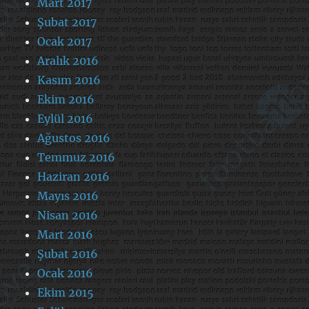
Mart 2017
Şubat 2017
Ocak 2017
Aralık 2016
Kasım 2016
Ekim 2016
Eylül 2016
Ağustos 2016
Temmuz 2016
Haziran 2016
Mayıs 2016
Nisan 2016
Mart 2016
Şubat 2016
Ocak 2016
Ekim 2015