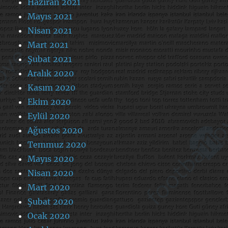
Haziran 2021
Mayıs 2021
Nisan 2021
Mart 2021
Şubat 2021
Aralık 2020
Kasım 2020
Ekim 2020
Eylül 2020
Ağustos 2020
Temmuz 2020
Mayıs 2020
Nisan 2020
Mart 2020
Şubat 2020
Ocak 2020