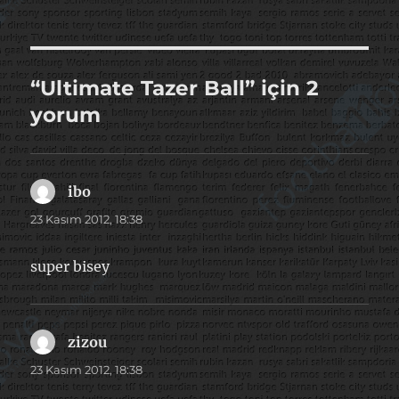
“Ultimate Tazer Ball” için 2
yorum
ibo
dedi
ki:
23 Kasım 2012, 18:38
super bisey
zizou
dedi
ki:
23 Kasım 2012, 18:38