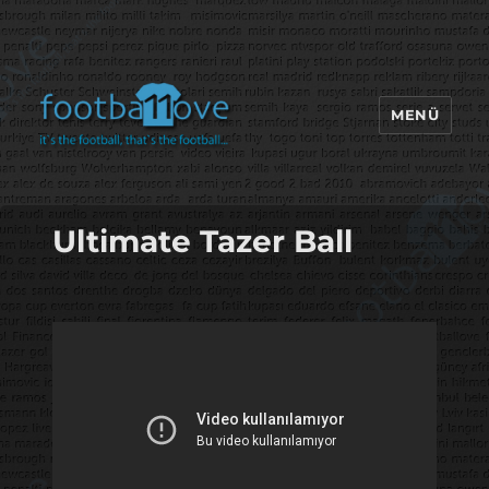
MENÜ
footbaLLove
Ultimate Tazer Ball