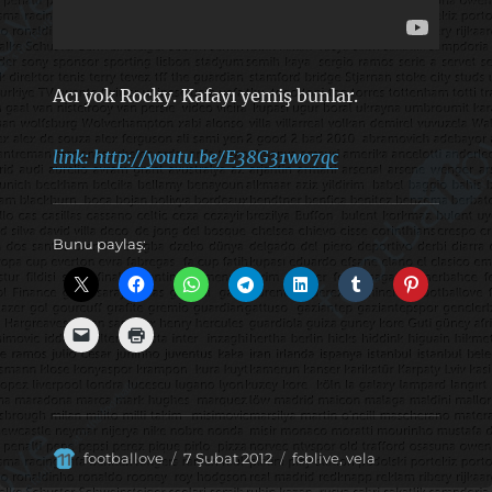
Acı yok Rocky. Kafayı yemiş bunlar.
link: http://youtu.be/E38G31wo7qc
Bunu paylaş:
Yazar
Yayın
Kategoriler
footballove
7 Şubat 2012
fcblive
,
vela
tarihi